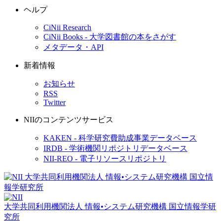
ヘルプ
CiNii Research
CiNii Books - 大学図書館の本をさがす
メタデータ・API
新着情報
お知らせ
RSS
Twitter
NIIのコンテンツサービス
KAKEN - 科学研究費助成事業データベース
IRDB - 学術機関リポジトリデータベース
NII-REO - 電子リソースリポジトリ
大学共同利用機関法人 情報•システム研究機構
国立情報学研
究所