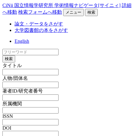
CiNii 国立情報学研究所 学術情報ナビゲータ[サイニィ]
詳細
へ移動
検索フォームへ移動
メニュー
検索
論文・データをさがす
大学図書館の本をさがす
English
検索
タイトル
人物/団体名
著者ID/研究者番号
所属機関
ISSN
DOI