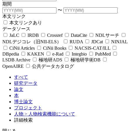
期間
〜
本文リンク
本文リンクあり
データソース
JaLC
IRDB
Crossref
DataCite
NDLサーチ
NDLデジコレ（旧NII-ELS）
RUDA
JDCat
NINJAL
CiNii Articles
CiNii Books
NACSIS-CAT/ILL
DBpedia
KAKEN
e-Rad
Integbio
PubMed
LSDB Archive
極地研ADS
極地研学術DB
OpenAIRE
公共データカタログ
すべて
研究データ
論文
本
博士論文
プロジェクト
人物
> 人物検索機能について
詳細検索
閉じる