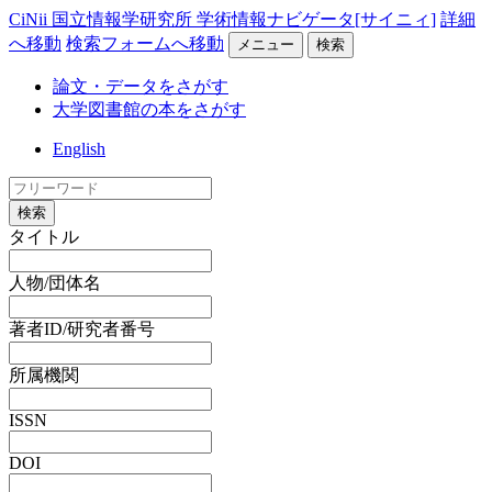
CiNii 国立情報学研究所 学術情報ナビゲータ[サイニィ]
詳細
へ移動
検索フォームへ移動
メニュー
検索
論文・データをさがす
大学図書館の本をさがす
English
検索
タイトル
人物/団体名
著者ID/研究者番号
所属機関
ISSN
DOI