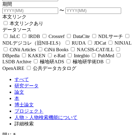
期間
〜
本文リンク
本文リンクあり
データソース
JaLC
IRDB
Crossref
DataCite
NDLサーチ
NDLデジコレ（旧NII-ELS）
RUDA
JDCat
NINJAL
CiNii Articles
CiNii Books
NACSIS-CAT/ILL
DBpedia
KAKEN
e-Rad
Integbio
PubMed
LSDB Archive
極地研ADS
極地研学術DB
OpenAIRE
公共データカタログ
すべて
研究データ
論文
本
博士論文
プロジェクト
人物
> 人物検索機能について
詳細検索
閉じる