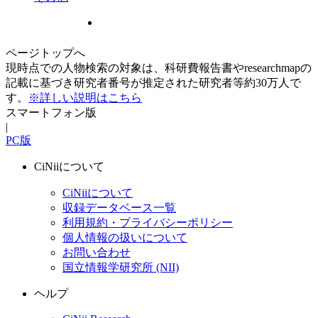
ページトップへ
現時点での人物検索の対象は、科研費報告書やresearchmapの
記載に基づき研究者番号が推定された研究者等約30万人で
す。
※詳しい説明はこちら
スマートフォン版
|
PC版
CiNiiについて
CiNiiについて
収録データベース一覧
利用規約・プライバシーポリシー
個人情報の扱いについて
お問い合わせ
国立情報学研究所 (NII)
ヘルプ