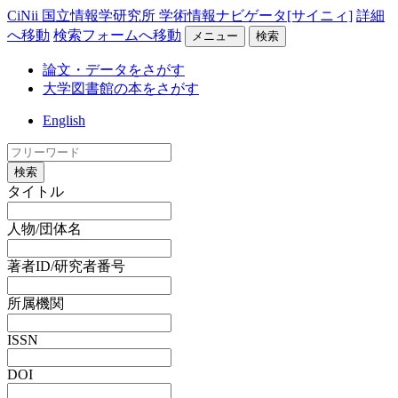
CiNii 国立情報学研究所 学術情報ナビゲータ[サイニィ]
詳細
へ移動
検索フォームへ移動
メニュー
検索
論文・データをさがす
大学図書館の本をさがす
English
検索
タイトル
人物/団体名
著者ID/研究者番号
所属機関
ISSN
DOI