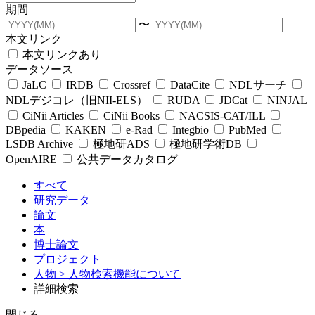
期間
〜
本文リンク
本文リンクあり
データソース
JaLC
IRDB
Crossref
DataCite
NDLサーチ
NDLデジコレ（旧NII-ELS）
RUDA
JDCat
NINJAL
CiNii Articles
CiNii Books
NACSIS-CAT/ILL
DBpedia
KAKEN
e-Rad
Integbio
PubMed
LSDB Archive
極地研ADS
極地研学術DB
OpenAIRE
公共データカタログ
すべて
研究データ
論文
本
博士論文
プロジェクト
人物
> 人物検索機能について
詳細検索
閉じる