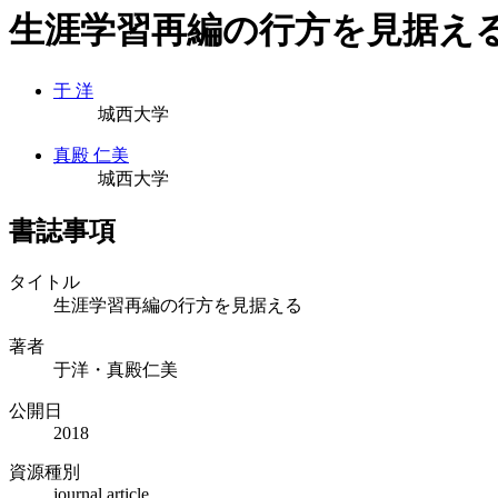
生涯学習再編の行方を見据え
于 洋
城西大学
真殿 仁美
城西大学
書誌事項
タイトル
生涯学習再編の行方を見据える
著者
于洋・真殿仁美
公開日
2018
資源種別
journal article