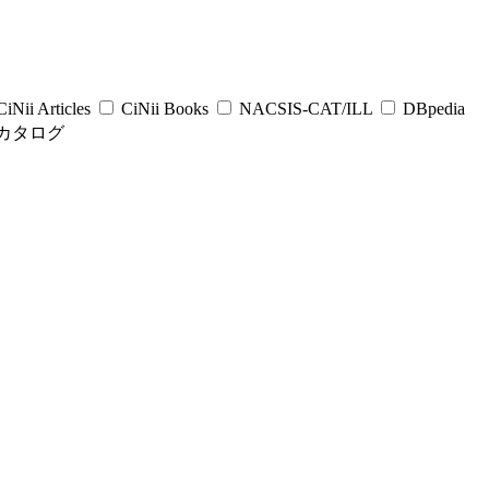
iNii Articles
CiNii Books
NACSIS-CAT/ILL
DBpedia
カタログ