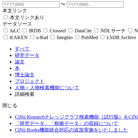
〜
本文リンク
本文リンクあり
データソース
JaLC
IRDB
Crossref
DataCite
NDLサーチ
N
KAKEN
e-Rad
Integbio
PubMed
LSDB Archive
すべて
研究データ
論文
本
博士論文
プロジェクト
人物
> 人物検索機能について
詳細検索
閉じる
CiNii Researchナレッジグラフ検索機能（試行版）をCiN
「研究データ」「根拠データ」の収録について
CiNii Books機能統合対応の追加実施をいたしました