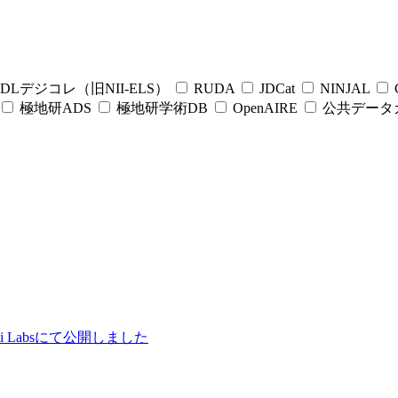
DLデジコレ（旧NII-ELS）
RUDA
JDCat
NINJAL
C
極地研ADS
極地研学術DB
OpenAIRE
公共データ
ii Labsにて公開しました