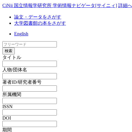
CiNii 国立情報学研究所 学術情報ナビゲータ[サイニィ]
詳細
論文・データをさがす
大学図書館の本をさがす
English
検索
タイトル
人物/団体名
著者ID/研究者番号
所属機関
ISSN
DOI
期間