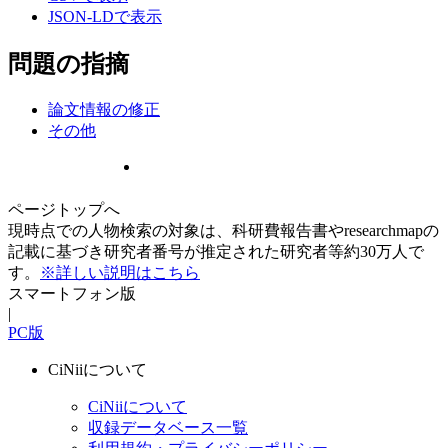
JSON-LDで表示
問題の指摘
論文情報の修正
その他
ページトップへ
現時点での人物検索の対象は、科研費報告書やresearchmapの
記載に基づき研究者番号が推定された研究者等約30万人で
す。
※詳しい説明はこちら
スマートフォン版
|
PC版
CiNiiについて
CiNiiについて
収録データベース一覧