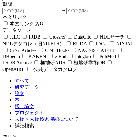
期間
〜
本文リンク
本文リンクあり
データソース
JaLC
IRDB
Crossref
DataCite
NDLサーチ
NDLデジコレ（旧NII-ELS）
RUDA
JDCat
NINJAL
CiNii Articles
CiNii Books
NACSIS-CAT/ILL
DBpedia
KAKEN
e-Rad
Integbio
PubMed
LSDB Archive
極地研ADS
極地研学術DB
OpenAIRE
公共データカタログ
すべて
研究データ
論文
本
博士論文
プロジェクト
人物
> 人物検索機能について
詳細検索
閉じる