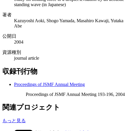
standing wave (in Japanese)
著者
Kazuyoshi Aoki, Shogo Yamada, Masahiro Kawaji, Yutaka
Abe
公開日
2004
資源種別
journal article
収録刊行物
Proceedings of JSMF Annual Meeting
Proceedings of JSMF Annual Meeting 193-196, 2004
関連プロジェクト
もっと見る