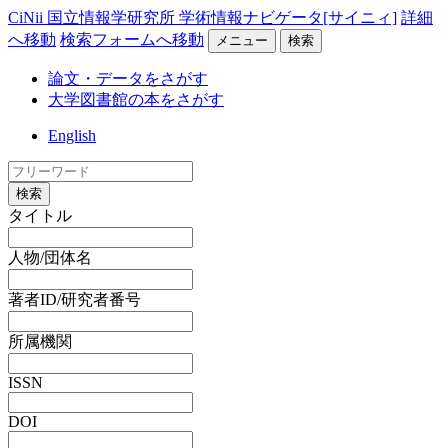
CiNii 国立情報学研究所 学術情報ナビゲータ[サイニィ]
詳細
へ移動
検索フォームへ移動
メニュー
検索
論文・データをさがす
大学図書館の本をさがす
English
検索
タイトル
人物/団体名
著者ID/研究者番号
所属機関
ISSN
DOI