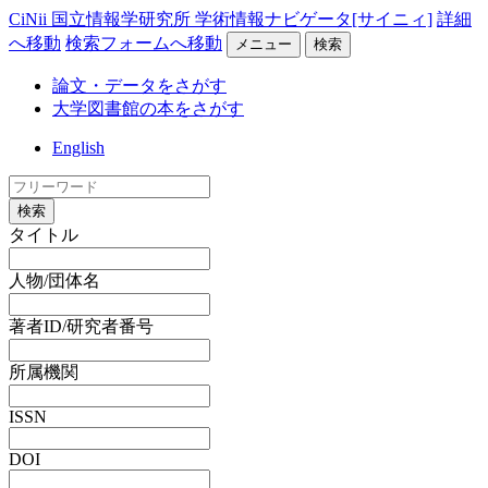
CiNii 国立情報学研究所 学術情報ナビゲータ[サイニィ]
詳細
へ移動
検索フォームへ移動
メニュー
検索
論文・データをさがす
大学図書館の本をさがす
English
検索
タイトル
人物/団体名
著者ID/研究者番号
所属機関
ISSN
DOI