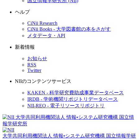
国立情報学研究所 (NII)
ヘルプ
CiNii Research
CiNii Books - 大学図書館の本をさがす
メタデータ・API
新着情報
お知らせ
RSS
Twitter
NIIのコンテンツサービス
KAKEN - 科学研究費助成事業データベース
IRDB - 学術機関リポジトリデータベース
NII-REO - 電子リソースリポジトリ
大学共同利用機関法人 情報•システム研究機構
国立情報学研