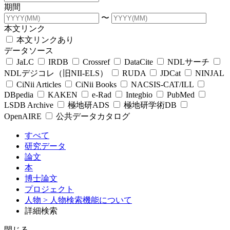
期間
〜
本文リンク
本文リンクあり
データソース
JaLC
IRDB
Crossref
DataCite
NDLサーチ
NDLデジコレ（旧NII-ELS）
RUDA
JDCat
NINJAL
CiNii Articles
CiNii Books
NACSIS-CAT/ILL
DBpedia
KAKEN
e-Rad
Integbio
PubMed
LSDB Archive
極地研ADS
極地研学術DB
OpenAIRE
公共データカタログ
すべて
研究データ
論文
本
博士論文
プロジェクト
人物
> 人物検索機能について
詳細検索
閉じる