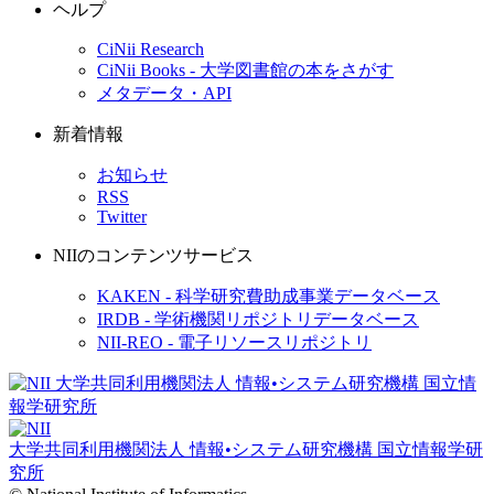
ヘルプ
CiNii Research
CiNii Books - 大学図書館の本をさがす
メタデータ・API
新着情報
お知らせ
RSS
Twitter
NIIのコンテンツサービス
KAKEN - 科学研究費助成事業データベース
IRDB - 学術機関リポジトリデータベース
NII-REO - 電子リソースリポジトリ
大学共同利用機関法人 情報•システム研究機構
国立情報学研
究所