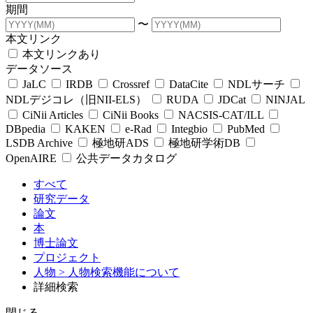
期間
〜
本文リンク
本文リンクあり
データソース
JaLC
IRDB
Crossref
DataCite
NDLサーチ
NDLデジコレ（旧NII-ELS）
RUDA
JDCat
NINJAL
CiNii Articles
CiNii Books
NACSIS-CAT/ILL
DBpedia
KAKEN
e-Rad
Integbio
PubMed
LSDB Archive
極地研ADS
極地研学術DB
OpenAIRE
公共データカタログ
すべて
研究データ
論文
本
博士論文
プロジェクト
人物
> 人物検索機能について
詳細検索
閉じる