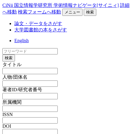
CiNii 国立情報学研究所 学術情報ナビゲータ[サイニィ]
詳細
へ移動
検索フォームへ移動
メニュー
検索
論文・データをさがす
大学図書館の本をさがす
English
検索
タイトル
人物/団体名
著者ID/研究者番号
所属機関
ISSN
DOI