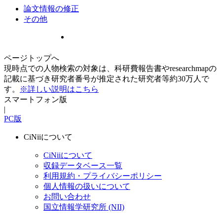
論文情報の修正
その他
ページトップへ
現時点での人物検索の対象は、科研費報告書やresearchmapの
記載に基づき研究者番号が推定された研究者等約30万人で
す。
※詳しい説明はこちら
スマートフォン版
|
PC版
CiNiiについて
CiNiiについて
収録データベース一覧
利用規約・プライバシーポリシー
個人情報の扱いについて
お問い合わせ
国立情報学研究所 (NII)