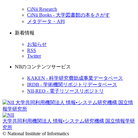
CiNii Research
CiNii Books - 大学図書館の本をさがす
メタデータ・API
新着情報
お知らせ
RSS
Twitter
NIIのコンテンツサービス
KAKEN - 科学研究費助成事業データベース
IRDB - 学術機関リポジトリデータベース
NII-REO - 電子リソースリポジトリ
大学共同利用機関法人 情報•システム研究機構
国立情報学研
究所
© National Institute of Informatics