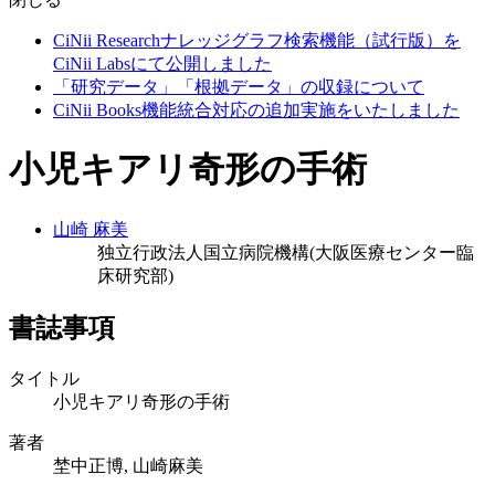
CiNii Researchナレッジグラフ検索機能（試行版）を
CiNii Labsにて公開しました
「研究データ」「根拠データ」の収録について
CiNii Books機能統合対応の追加実施をいたしました
小児キアリ奇形の手術
山崎 麻美
独立行政法人国立病院機構(大阪医療センター臨
床研究部)
書誌事項
タイトル
小児キアリ奇形の手術
著者
埜中正博, 山崎麻美