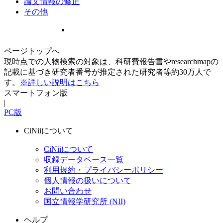
論文情報の修正
その他
ページトップへ
現時点での人物検索の対象は、科研費報告書やresearchmapの
記載に基づき研究者番号が推定された研究者等約30万人で
す。
※詳しい説明はこちら
スマートフォン版
|
PC版
CiNiiについて
CiNiiについて
収録データベース一覧
利用規約・プライバシーポリシー
個人情報の扱いについて
お問い合わせ
国立情報学研究所 (NII)
ヘルプ