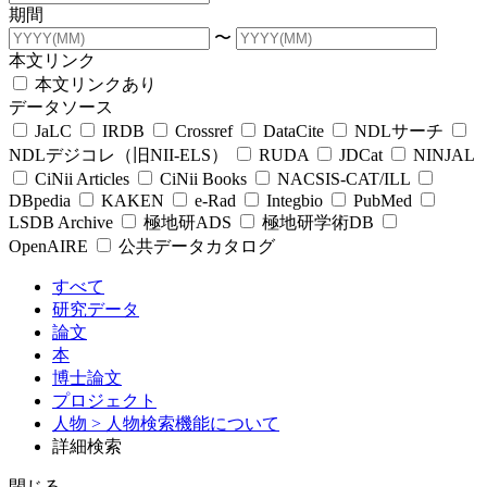
期間
〜
本文リンク
本文リンクあり
データソース
JaLC
IRDB
Crossref
DataCite
NDLサーチ
NDLデジコレ（旧NII-ELS）
RUDA
JDCat
NINJAL
CiNii Articles
CiNii Books
NACSIS-CAT/ILL
DBpedia
KAKEN
e-Rad
Integbio
PubMed
LSDB Archive
極地研ADS
極地研学術DB
OpenAIRE
公共データカタログ
すべて
研究データ
論文
本
博士論文
プロジェクト
人物
> 人物検索機能について
詳細検索
閉じる