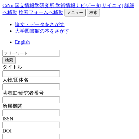
CiNii 国立情報学研究所 学術情報ナビゲータ[サイニィ]
詳細
へ移動
検索フォームへ移動
メニュー
検索
論文・データをさがす
大学図書館の本をさがす
English
検索
タイトル
人物/団体名
著者ID/研究者番号
所属機関
ISSN
DOI