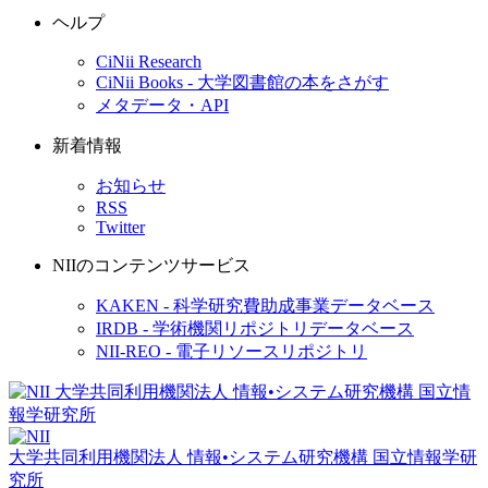
ヘルプ
CiNii Research
CiNii Books - 大学図書館の本をさがす
メタデータ・API
新着情報
お知らせ
RSS
Twitter
NIIのコンテンツサービス
KAKEN - 科学研究費助成事業データベース
IRDB - 学術機関リポジトリデータベース
NII-REO - 電子リソースリポジトリ
大学共同利用機関法人 情報•システム研究機構
国立情報学研
究所