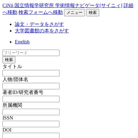
CiNii 国立情報学研究所 学術情報ナビゲータ[サイニィ]
詳細
へ移動
検索フォームへ移動
メニュー
検索
論文・データをさがす
大学図書館の本をさがす
English
検索
タイトル
人物/団体名
著者ID/研究者番号
所属機関
ISSN
DOI