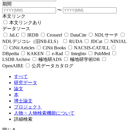
期間
〜
本文リンク
本文リンクあり
データソース
JaLC
IRDB
Crossref
DataCite
NDLサーチ
NDLデジコレ（旧NII-ELS）
RUDA
JDCat
NINJAL
CiNii Articles
CiNii Books
NACSIS-CAT/ILL
DBpedia
KAKEN
e-Rad
Integbio
PubMed
LSDB Archive
極地研ADS
極地研学術DB
OpenAIRE
公共データカタログ
すべて
研究データ
論文
本
博士論文
プロジェクト
人物
> 人物検索機能について
詳細検索
閉じる