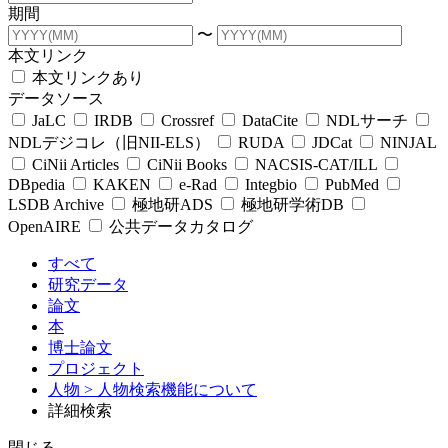
期間
〜
本文リンク
本文リンクあり
データソース
JaLC
IRDB
Crossref
DataCite
NDLサーチ
NDLデジコレ（旧NII-ELS）
RUDA
JDCat
NINJAL
CiNii Articles
CiNii Books
NACSIS-CAT/ILL
DBpedia
KAKEN
e-Rad
Integbio
PubMed
LSDB Archive
極地研ADS
極地研学術DB
OpenAIRE
公共データカタログ
すべて
研究データ
論文
本
博士論文
プロジェクト
人物
> 人物検索機能について
詳細検索
閉じる