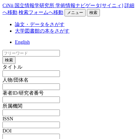
CiNii 国立情報学研究所 学術情報ナビゲータ[サイニィ]
詳細
へ移動
検索フォームへ移動
メニュー
検索
論文・データをさがす
大学図書館の本をさがす
English
検索
タイトル
人物/団体名
著者ID/研究者番号
所属機関
ISSN
DOI