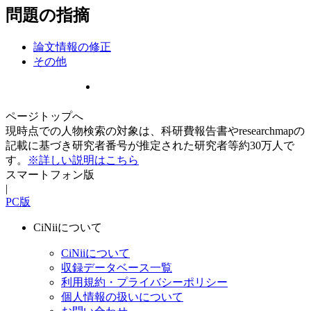
問題の指摘
論文情報の修正
その他
ページトップへ
現時点での人物検索の対象は、科研費報告書やresearchmapの
記載に基づき研究者番号が推定された研究者等約30万人で
す。
※詳しい説明はこちら
スマートフォン版
|
PC版
CiNiiについて
CiNiiについて
収録データベース一覧
利用規約・プライバシーポリシー
個人情報の扱いについて