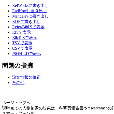
RefWorksに書き出し
EndNoteに書き出し
Mendeleyに書き出し
RDFで書き出し
Refer/BibIXで表示
RISで表示
BibTeXで表示
TSVで表示
CSVで表示
JSON-LDで表示
問題の指摘
論文情報の修正
その他
ページトップへ
現時点での人物検索の対象は、科研費報告書やresearchma
スマートフォン版