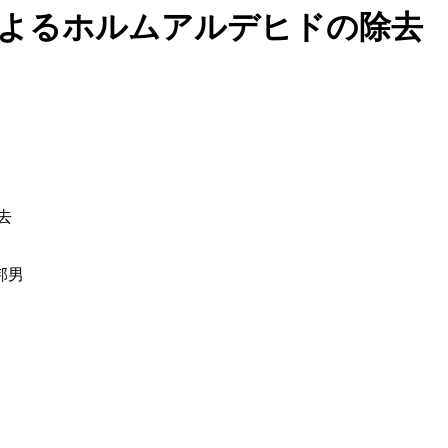
-M-124によるホルムアルデヒドの除去
除去
邦男