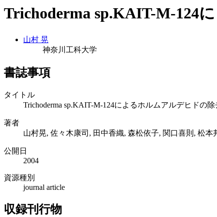
Trichoderma sp.KAIT
山村 晃
神奈川工科大学
書誌事項
タイトル
Trichoderma sp.KAIT-M-124によるホルムアルデヒドの
著者
山村晃, 佐々木康司, 田中香織, 森松依子, 関口喜則, 松本
公開日
2004
資源種別
journal article
収録刊行物