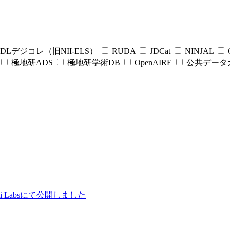
DLデジコレ（旧NII-ELS）
RUDA
JDCat
NINJAL
C
極地研ADS
極地研学術DB
OpenAIRE
公共データ
ii Labsにて公開しました