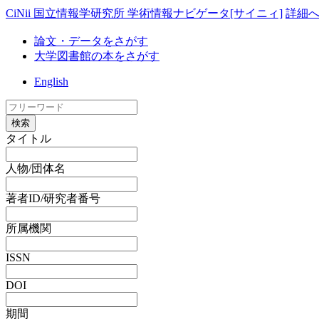
CiNii 国立情報学研究所 学術情報ナビゲータ[サイニィ]
詳細
論文・データをさがす
大学図書館の本をさがす
English
検索
タイトル
人物/団体名
著者ID/研究者番号
所属機関
ISSN
DOI
期間