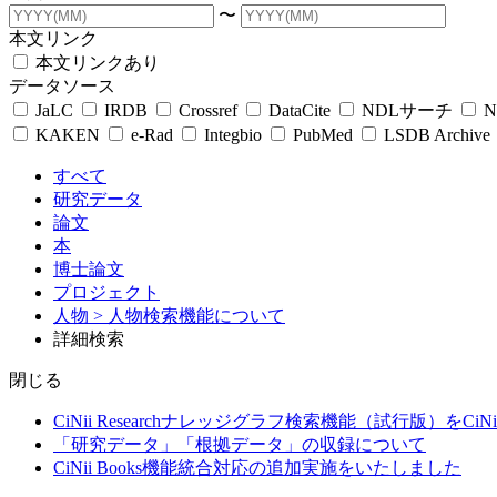
〜
本文リンク
本文リンクあり
データソース
JaLC
IRDB
Crossref
DataCite
NDLサーチ
N
KAKEN
e-Rad
Integbio
PubMed
LSDB Archive
すべて
研究データ
論文
本
博士論文
プロジェクト
人物
> 人物検索機能について
詳細検索
閉じる
CiNii Researchナレッジグラフ検索機能（試行版）をCiN
「研究データ」「根拠データ」の収録について
CiNii Books機能統合対応の追加実施をいたしました