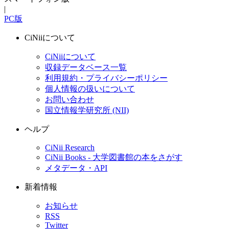
|
PC版
CiNiiについて
CiNiiについて
収録データベース一覧
利用規約・プライバシーポリシー
個人情報の扱いについて
お問い合わせ
国立情報学研究所 (NII)
ヘルプ
CiNii Research
CiNii Books - 大学図書館の本をさがす
メタデータ・API
新着情報
お知らせ
RSS
Twitter