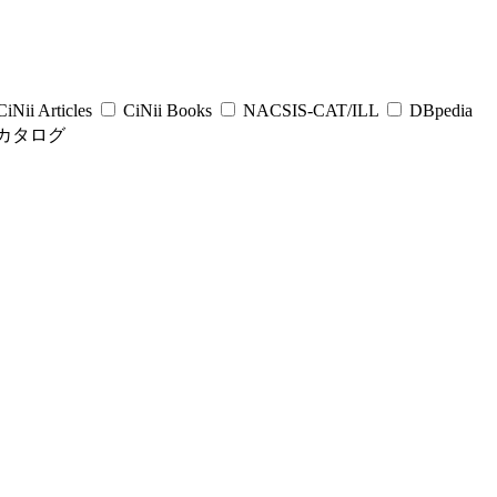
iNii Articles
CiNii Books
NACSIS-CAT/ILL
DBpedia
カタログ