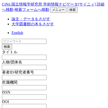
CiNii 国立情報学研究所 学術情報ナビゲータ[サイニィ]
詳細
へ移動
検索フォームへ移動
メニュー
検索
論文・データをさがす
大学図書館の本をさがす
English
検索
タイトル
人物/団体名
著者ID/研究者番号
所属機関
ISSN
DOI