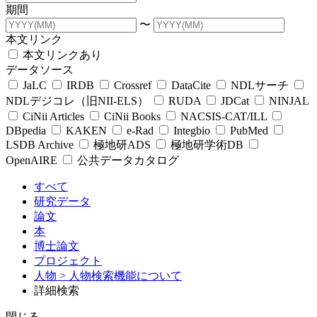
期間
〜
本文リンク
本文リンクあり
データソース
JaLC
IRDB
Crossref
DataCite
NDLサーチ
NDLデジコレ（旧NII-ELS）
RUDA
JDCat
NINJAL
CiNii Articles
CiNii Books
NACSIS-CAT/ILL
DBpedia
KAKEN
e-Rad
Integbio
PubMed
LSDB Archive
極地研ADS
極地研学術DB
OpenAIRE
公共データカタログ
すべて
研究データ
論文
本
博士論文
プロジェクト
人物
> 人物検索機能について
詳細検索
閉じる