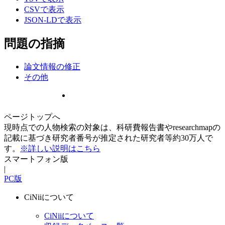
CSVで表示
JSON-LDで表示
問題の指摘
論文情報の修正
その他
ページトップへ
現時点での人物検索の対象は、科研費報告書やresearchmapの
記載に基づき研究者番号が推定された研究者等約30万人で
す。
※詳しい説明はこちら
スマートフォン版
|
PC版
CiNiiについて
CiNiiについて