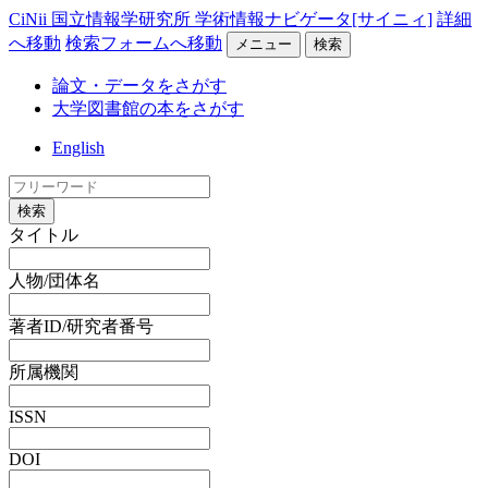
CiNii 国立情報学研究所 学術情報ナビゲータ[サイニィ]
詳細
へ移動
検索フォームへ移動
メニュー
検索
論文・データをさがす
大学図書館の本をさがす
English
検索
タイトル
人物/団体名
著者ID/研究者番号
所属機関
ISSN
DOI