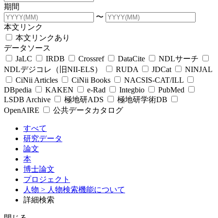
期間
〜
本文リンク
本文リンクあり
データソース
JaLC
IRDB
Crossref
DataCite
NDLサーチ
NDLデジコレ（旧NII-ELS）
RUDA
JDCat
NINJAL
CiNii Articles
CiNii Books
NACSIS-CAT/ILL
DBpedia
KAKEN
e-Rad
Integbio
PubMed
LSDB Archive
極地研ADS
極地研学術DB
OpenAIRE
公共データカタログ
すべて
研究データ
論文
本
博士論文
プロジェクト
人物
> 人物検索機能について
詳細検索
閉じる