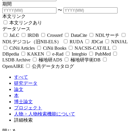
期間
〜
本文リンク
本文リンクあり
データソース
JaLC
IRDB
Crossref
DataCite
NDLサーチ
NDLデジコレ（旧NII-ELS）
RUDA
JDCat
NINJAL
CiNii Articles
CiNii Books
NACSIS-CAT/ILL
DBpedia
KAKEN
e-Rad
Integbio
PubMed
LSDB Archive
極地研ADS
極地研学術DB
OpenAIRE
公共データカタログ
すべて
研究データ
論文
本
博士論文
プロジェクト
人物
> 人物検索機能について
詳細検索
閉じる