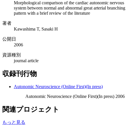
Morphological comparison of the cardiac autonomic nervous
system between normal and abnormal great arterial branching
pattern with a brief review of the literature
著者
Kawashima T, Sasaki H
公開日
2006
資源種別
journal article
収録刊行物
Autonomic Neuroscience (Online First)(In press)
Autonomic Neuroscience (Online First)(In press) 2006
関連プロジェクト
もっと見る