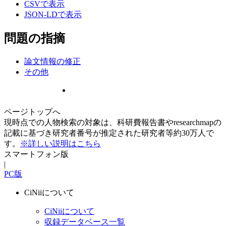
CSVで表示
JSON-LDで表示
問題の指摘
論文情報の修正
その他
ページトップへ
現時点での人物検索の対象は、科研費報告書やresearchmapの
記載に基づき研究者番号が推定された研究者等約30万人で
す。
※詳しい説明はこちら
スマートフォン版
|
PC版
CiNiiについて
CiNiiについて
収録データベース一覧