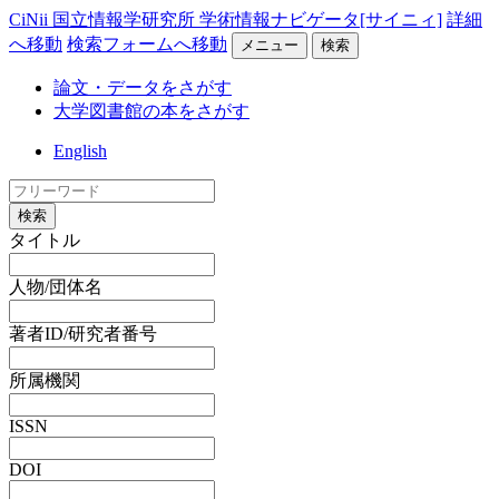
CiNii 国立情報学研究所 学術情報ナビゲータ[サイニィ]
詳細
へ移動
検索フォームへ移動
メニュー
検索
論文・データをさがす
大学図書館の本をさがす
English
検索
タイトル
人物/団体名
著者ID/研究者番号
所属機関
ISSN
DOI