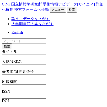
CiNii 国立情報学研究所 学術情報ナビゲータ[サイニィ]
詳細
へ移動
検索フォームへ移動
メニュー
検索
論文・データをさがす
大学図書館の本をさがす
English
検索
タイトル
人物/団体名
著者ID/研究者番号
所属機関
ISSN
DOI