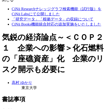
CiNii Researchナレッジグラフ検索機能（試行版）を
CiNii Labsにて公開しました
「研究データ」「根拠データ」の収録について
CiNii Books機能統合対応の追加実施をいたしました
気鋭の経済論点～＜ＣＯＰ２
１ 企業への影響＞化石燃料
の「座礁資産」化 企業のリ
スク開示も必要に
高村 ゆかり
東京大学
書誌事項