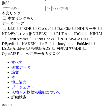
期間
〜
本文リンク
本文リンクあり
データソース
JaLC
IRDB
Crossref
DataCite
NDLサーチ
NDLデジコレ（旧NII-ELS）
RUDA
JDCat
NINJAL
CiNii Articles
CiNii Books
NACSIS-CAT/ILL
DBpedia
KAKEN
e-Rad
Integbio
PubMed
LSDB Archive
極地研ADS
極地研学術DB
OpenAIRE
公共データカタログ
すべて
研究データ
論文
本
博士論文
プロジェクト
人物
> 人物検索機能について
詳細検索
閉じる