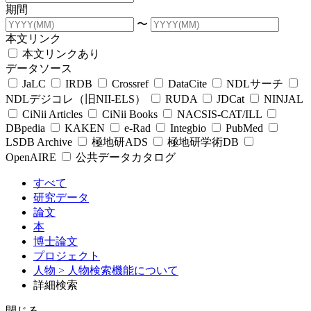
期間
〜
本文リンク
本文リンクあり
データソース
JaLC
IRDB
Crossref
DataCite
NDLサーチ
NDLデジコレ（旧NII-ELS）
RUDA
JDCat
NINJAL
CiNii Articles
CiNii Books
NACSIS-CAT/ILL
DBpedia
KAKEN
e-Rad
Integbio
PubMed
LSDB Archive
極地研ADS
極地研学術DB
OpenAIRE
公共データカタログ
すべて
研究データ
論文
本
博士論文
プロジェクト
人物
> 人物検索機能について
詳細検索
閉じる