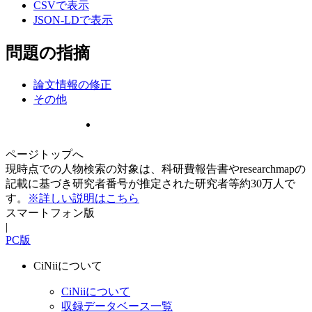
CSVで表示
JSON-LDで表示
問題の指摘
論文情報の修正
その他
ページトップへ
現時点での人物検索の対象は、科研費報告書やresearchmapの
記載に基づき研究者番号が推定された研究者等約30万人で
す。
※詳しい説明はこちら
スマートフォン版
|
PC版
CiNiiについて
CiNiiについて
収録データベース一覧