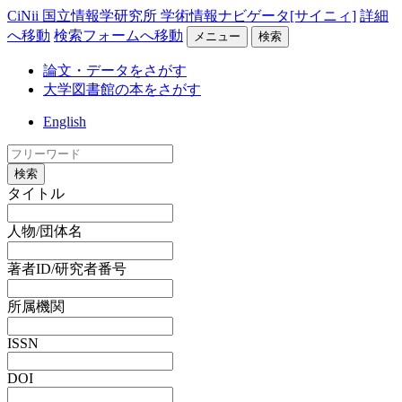
CiNii 国立情報学研究所 学術情報ナビゲータ[サイニィ]
詳細
へ移動
検索フォームへ移動
メニュー
検索
論文・データをさがす
大学図書館の本をさがす
English
検索
タイトル
人物/団体名
著者ID/研究者番号
所属機関
ISSN
DOI