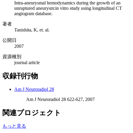
Intra-aneurysmal hemodynamics during the growth of an
unruptured aneurysm:in vitro study using longitudinal CT
angiogram database.
著者
Tanishita, K, et. al.
公開日
2007
資源種別
journal article
収録刊行物
Am J Neuroradiol 28
Am J Neuroradiol 28 622-627, 2007
関連プロジェクト
もっと見る