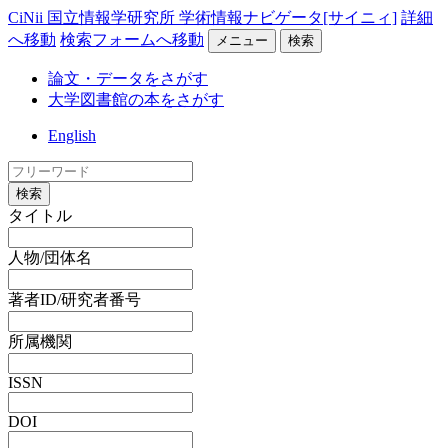
CiNii 国立情報学研究所 学術情報ナビゲータ[サイニィ]
詳細
へ移動
検索フォームへ移動
メニュー
検索
論文・データをさがす
大学図書館の本をさがす
English
検索
タイトル
人物/団体名
著者ID/研究者番号
所属機関
ISSN
DOI