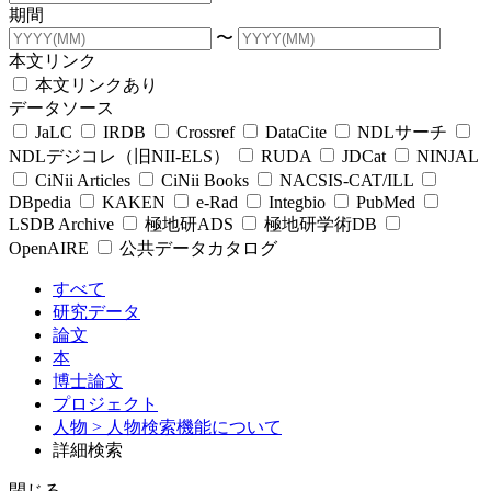
期間
〜
本文リンク
本文リンクあり
データソース
JaLC
IRDB
Crossref
DataCite
NDLサーチ
NDLデジコレ（旧NII-ELS）
RUDA
JDCat
NINJAL
CiNii Articles
CiNii Books
NACSIS-CAT/ILL
DBpedia
KAKEN
e-Rad
Integbio
PubMed
LSDB Archive
極地研ADS
極地研学術DB
OpenAIRE
公共データカタログ
すべて
研究データ
論文
本
博士論文
プロジェクト
人物
> 人物検索機能について
詳細検索
閉じる