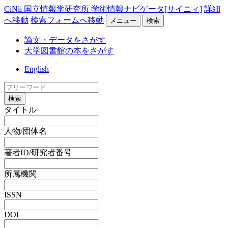
CiNii 国立情報学研究所 学術情報ナビゲータ[サイニィ]
詳細
へ移動
検索フォームへ移動
メニュー
検索
論文・データをさがす
大学図書館の本をさがす
English
検索
タイトル
人物/団体名
著者ID/研究者番号
所属機関
ISSN
DOI