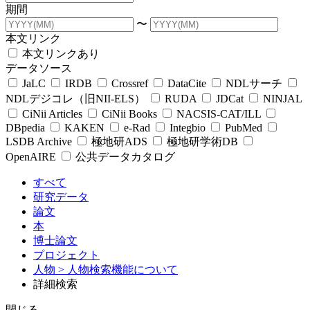
期間
〜
本文リンク
本文リンクあり
データソース
JaLC
IRDB
Crossref
DataCite
NDLサーチ
NDLデジコレ（旧NII-ELS）
RUDA
JDCat
NINJAL
CiNii Articles
CiNii Books
NACSIS-CAT/ILL
DBpedia
KAKEN
e-Rad
Integbio
PubMed
LSDB Archive
極地研ADS
極地研学術DB
OpenAIRE
公共データカタログ
すべて
研究データ
論文
本
博士論文
プロジェクト
人物
> 人物検索機能について
詳細検索
閉じる