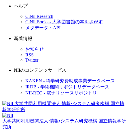
ヘルプ
CiNii Research
CiNii Books - 大学図書館の本をさがす
メタデータ・API
新着情報
お知らせ
RSS
Twitter
NIIのコンテンツサービス
KAKEN - 科学研究費助成事業データベース
IRDB - 学術機関リポジトリデータベース
NII-REO - 電子リソースリポジトリ
大学共同利用機関法人 情報•システム研究機構
国立情報学研
究所