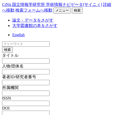
CiNii 国立情報学研究所 学術情報ナビゲータ[サイニィ]
詳細
へ移動
検索フォームへ移動
メニュー
検索
論文・データをさがす
大学図書館の本をさがす
English
検索
タイトル
人物/団体名
著者ID/研究者番号
所属機関
ISSN
DOI