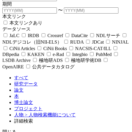
期間
〜
本文リンク
本文リンクあり
データソース
JaLC
IRDB
Crossref
DataCite
NDLサーチ
NDLデジコレ（旧NII-ELS）
RUDA
JDCat
NINJAL
CiNii Articles
CiNii Books
NACSIS-CAT/ILL
DBpedia
KAKEN
e-Rad
Integbio
PubMed
LSDB Archive
極地研ADS
極地研学術DB
OpenAIRE
公共データカタログ
すべて
研究データ
論文
本
博士論文
プロジェクト
人物
> 人物検索機能について
詳細検索
閉じる