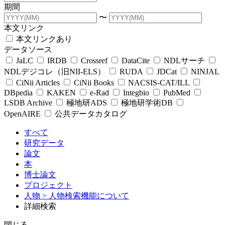
期間
〜
本文リンク
本文リンクあり
データソース
JaLC
IRDB
Crossref
DataCite
NDLサーチ
NDLデジコレ（旧NII-ELS）
RUDA
JDCat
NINJAL
CiNii Articles
CiNii Books
NACSIS-CAT/ILL
DBpedia
KAKEN
e-Rad
Integbio
PubMed
LSDB Archive
極地研ADS
極地研学術DB
OpenAIRE
公共データカタログ
すべて
研究データ
論文
本
博士論文
プロジェクト
人物
> 人物検索機能について
詳細検索
閉じる