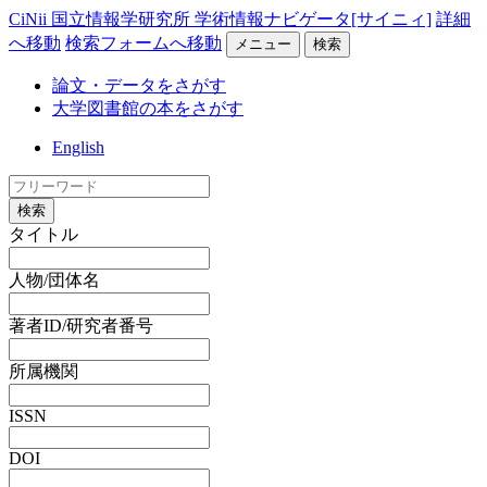
CiNii 国立情報学研究所 学術情報ナビゲータ[サイニィ]
詳細
へ移動
検索フォームへ移動
メニュー
検索
論文・データをさがす
大学図書館の本をさがす
English
検索
タイトル
人物/団体名
著者ID/研究者番号
所属機関
ISSN
DOI