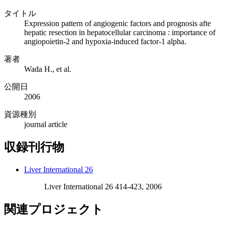
タイトル
Expression pattern of angiogenic factors and prognosis afte
hepatic resection in hepatocellular carcinoma : importance of
angiopoietin-2 and hypoxia-induced factor-1 alpha.
著者
Wada H., et al.
公開日
2006
資源種別
journal article
収録刊行物
Liver International 26
Liver International 26 414-423, 2006
関連プロジェクト