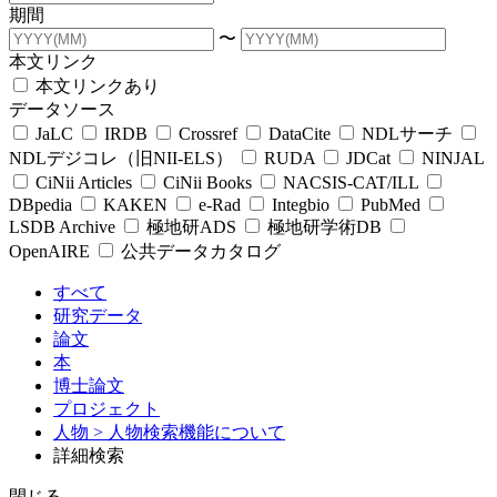
期間
〜
本文リンク
本文リンクあり
データソース
JaLC
IRDB
Crossref
DataCite
NDLサーチ
NDLデジコレ（旧NII-ELS）
RUDA
JDCat
NINJAL
CiNii Articles
CiNii Books
NACSIS-CAT/ILL
DBpedia
KAKEN
e-Rad
Integbio
PubMed
LSDB Archive
極地研ADS
極地研学術DB
OpenAIRE
公共データカタログ
すべて
研究データ
論文
本
博士論文
プロジェクト
人物
> 人物検索機能について
詳細検索
閉じる