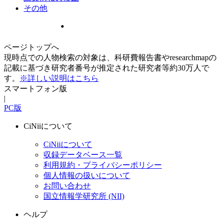
その他
ページトップへ
現時点での人物検索の対象は、科研費報告書やresearchmapの
記載に基づき研究者番号が推定された研究者等約30万人で
す。
※詳しい説明はこちら
スマートフォン版
|
PC版
CiNiiについて
CiNiiについて
収録データベース一覧
利用規約・プライバシーポリシー
個人情報の扱いについて
お問い合わせ
国立情報学研究所 (NII)
ヘルプ