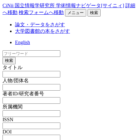
CiNii 国立情報学研究所 学術情報ナビゲータ[サイニィ]
詳細
へ移動
検索フォームへ移動
メニュー
検索
論文・データをさがす
大学図書館の本をさがす
English
検索
タイトル
人物/団体名
著者ID/研究者番号
所属機関
ISSN
DOI