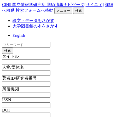
CiNii 国立情報学研究所 学術情報ナビゲータ[サイニィ]
詳細
へ移動
検索フォームへ移動
メニュー
検索
論文・データをさがす
大学図書館の本をさがす
English
検索
タイトル
人物/団体名
著者ID/研究者番号
所属機関
ISSN
DOI