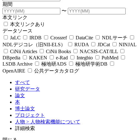
期間
〜
本文リンク
本文リンクあり
データソース
JaLC
IRDB
Crossref
DataCite
NDLサーチ
NDLデジコレ（旧NII-ELS）
RUDA
JDCat
NINJAL
CiNii Articles
CiNii Books
NACSIS-CAT/ILL
DBpedia
KAKEN
e-Rad
Integbio
PubMed
LSDB Archive
極地研ADS
極地研学術DB
OpenAIRE
公共データカタログ
すべて
研究データ
論文
本
博士論文
プロジェクト
人物
> 人物検索機能について
詳細検索
閉じる