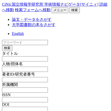
CiNii 国立情報学研究所 学術情報ナビゲータ[サイニィ]
詳細
へ移動
検索フォームへ移動
メニュー
検索
論文・データをさがす
大学図書館の本をさがす
English
検索
タイトル
人物/団体名
著者ID/研究者番号
所属機関
ISSN
DOI