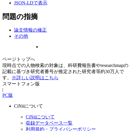
JSON-LDで表示
問題の指摘
論文情報の修正
その他
ページトップへ
現時点での人物検索の対象は、科研費報告書やresearchmapの
記載に基づき研究者番号が推定された研究者等約30万人で
す。
※詳しい説明はこちら
スマートフォン版
|
PC版
CiNiiについて
CiNiiについて
収録データベース一覧
利用規約・プライバシーポリシー