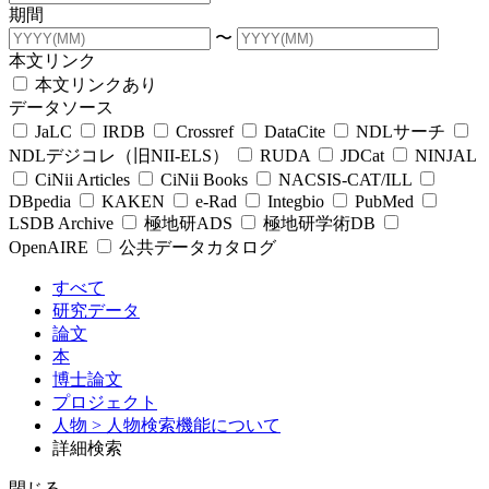
期間
〜
本文リンク
本文リンクあり
データソース
JaLC
IRDB
Crossref
DataCite
NDLサーチ
NDLデジコレ（旧NII-ELS）
RUDA
JDCat
NINJAL
CiNii Articles
CiNii Books
NACSIS-CAT/ILL
DBpedia
KAKEN
e-Rad
Integbio
PubMed
LSDB Archive
極地研ADS
極地研学術DB
OpenAIRE
公共データカタログ
すべて
研究データ
論文
本
博士論文
プロジェクト
人物
> 人物検索機能について
詳細検索
閉じる