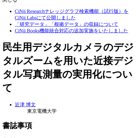
CiNii Researchナレッジグラフ検索機能（試行版）を
CiNii Labsにて公開しました
「研究データ」「根拠データ」の収録について
CiNii Books機能統合対応の追加実施をいたしました
民生用デジタルカメラのデジ
タルズームを用いた近接デジ
タル写真測量の実用化につい
て
近津 博文
東京電機大学
書誌事項