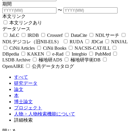
期間
〜
本文リンク
本文リンクあり
データソース
JaLC
IRDB
Crossref
DataCite
NDLサーチ
NDLデジコレ（旧NII-ELS）
RUDA
JDCat
NINJAL
CiNii Articles
CiNii Books
NACSIS-CAT/ILL
DBpedia
KAKEN
e-Rad
Integbio
PubMed
LSDB Archive
極地研ADS
極地研学術DB
OpenAIRE
公共データカタログ
すべて
研究データ
論文
本
博士論文
プロジェクト
人物
> 人物検索機能について
詳細検索
閉じる