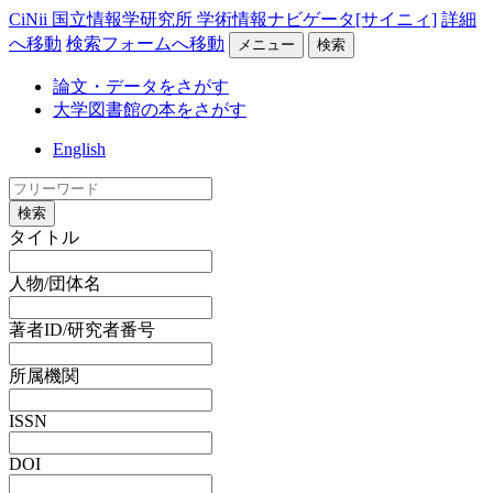
CiNii 国立情報学研究所 学術情報ナビゲータ[サイニィ]
詳細
へ移動
検索フォームへ移動
メニュー
検索
論文・データをさがす
大学図書館の本をさがす
English
検索
タイトル
人物/団体名
著者ID/研究者番号
所属機関
ISSN
DOI