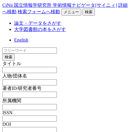
CiNii 国立情報学研究所 学術情報ナビゲータ[サイニィ]
詳細
へ移動
検索フォームへ移動
メニュー
検索
論文・データをさがす
大学図書館の本をさがす
English
検索
タイトル
人物/団体名
著者ID/研究者番号
所属機関
ISSN
DOI