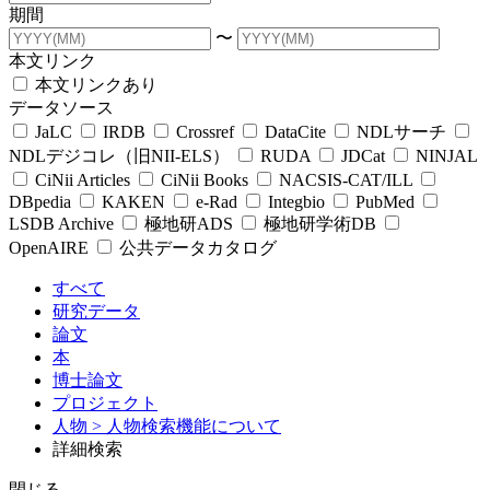
期間
〜
本文リンク
本文リンクあり
データソース
JaLC
IRDB
Crossref
DataCite
NDLサーチ
NDLデジコレ（旧NII-ELS）
RUDA
JDCat
NINJAL
CiNii Articles
CiNii Books
NACSIS-CAT/ILL
DBpedia
KAKEN
e-Rad
Integbio
PubMed
LSDB Archive
極地研ADS
極地研学術DB
OpenAIRE
公共データカタログ
すべて
研究データ
論文
本
博士論文
プロジェクト
人物
> 人物検索機能について
詳細検索
閉じる