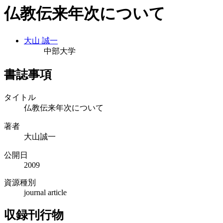
仏教伝来年次について
大山 誠一
中部大学
書誌事項
タイトル
仏教伝来年次について
著者
大山誠一
公開日
2009
資源種別
journal article
収録刊行物