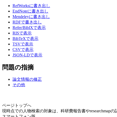
RefWorksに書き出し
EndNoteに書き出し
Mendeleyに書き出し
RDFで書き出し
Refer/BibIXで表示
RISで表示
BibTeXで表示
TSVで表示
CSVで表示
JSON-LDで表示
問題の指摘
論文情報の修正
その他
ページトップへ
現時点での人物検索の対象は、科研費報告書やresearchma
スマートフォン版