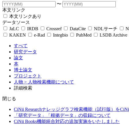
〜
本文リンク
本文リンクあり
データソース
JaLC
IRDB
Crossref
DataCite
NDLサーチ
N
KAKEN
e-Rad
Integbio
PubMed
LSDB Archive
すべて
研究データ
論文
本
博士論文
プロジェクト
人物
> 人物検索機能について
詳細検索
閉じる
CiNii Researchナレッジグラフ検索機能（試行版）をCiN
「研究データ」「根拠データ」の収録について
CiNii Books機能統合対応の追加実施をいたしました