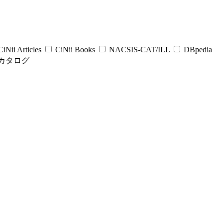
iNii Articles
CiNii Books
NACSIS-CAT/ILL
DBpedia
カタログ