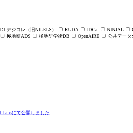
DLデジコレ（旧NII-ELS）
RUDA
JDCat
NINJAL
C
極地研ADS
極地研学術DB
OpenAIRE
公共データ
ii Labsにて公開しました