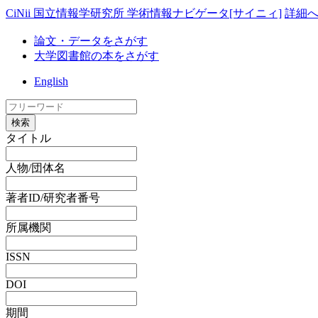
CiNii 国立情報学研究所 学術情報ナビゲータ[サイニィ]
詳細
論文・データをさがす
大学図書館の本をさがす
English
検索
タイトル
人物/団体名
著者ID/研究者番号
所属機関
ISSN
DOI
期間