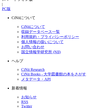
|
PC版
CiNiiについて
CiNiiについて
収録データベース一覧
利用規約・プライバシーポリシー
個人情報の扱いについて
お問い合わせ
国立情報学研究所 (NII)
ヘルプ
CiNii Research
CiNii Books - 大学図書館の本をさがす
メタデータ・API
新着情報
お知らせ
RSS
Twitter