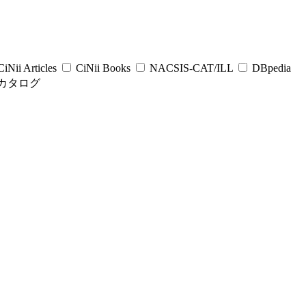
iNii Articles
CiNii Books
NACSIS-CAT/ILL
DBpedia
カタログ