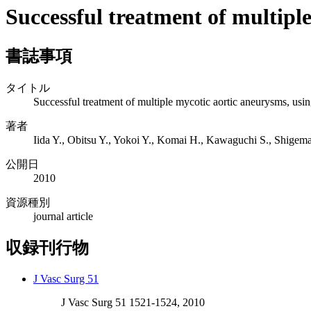
Successful treatment of multipl
書誌事項
タイトル
Successful treatment of multiple mycotic aortic aneurysms, usi
著者
Iida Y., Obitsu Y., Yokoi Y., Komai H., Kawaguchi S., Shigem
公開日
2010
資源種別
journal article
収録刊行物
J Vasc Surg 51
J Vasc Surg 51 1521-1524, 2010