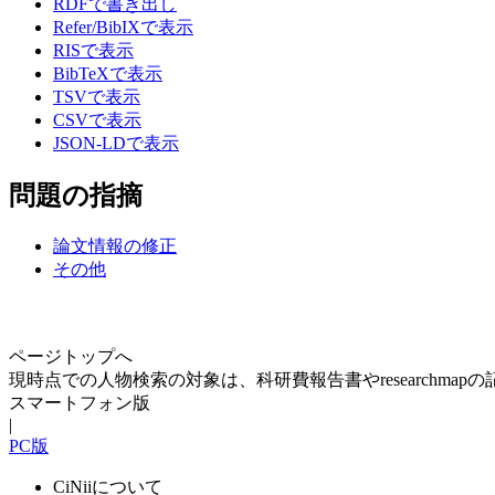
RDFで書き出し
Refer/BibIXで表示
RISで表示
BibTeXで表示
TSVで表示
CSVで表示
JSON-LDで表示
問題の指摘
論文情報の修正
その他
ページトップへ
現時点での人物検索の対象は、科研費報告書やresearchma
スマートフォン版
|
PC版
CiNiiについて