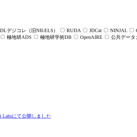
DLデジコレ（旧NII-ELS）
RUDA
JDCat
NINJAL
C
極地研ADS
極地研学術DB
OpenAIRE
公共データ
ii Labsにて公開しました