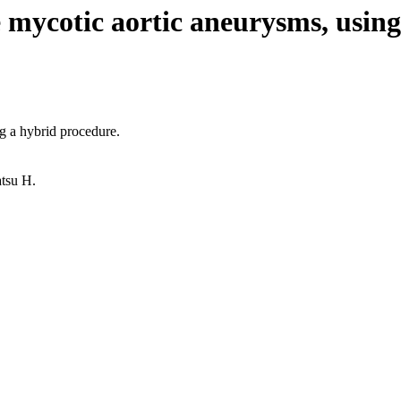
e mycotic aortic aneurysms, usin
ng a hybrid procedure.
atsu H.