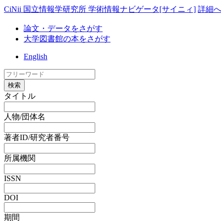
CiNii 国立情報学研究所 学術情報ナビゲータ[サイニィ]
詳細
論文・データをさがす
大学図書館の本をさがす
English
検索
タイトル
人物/団体名
著者ID/研究者番号
所属機関
ISSN
DOI
期間