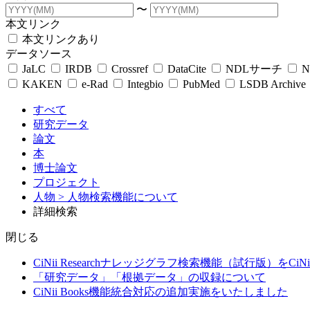
〜
本文リンク
本文リンクあり
データソース
JaLC
IRDB
Crossref
DataCite
NDLサーチ
N
KAKEN
e-Rad
Integbio
PubMed
LSDB Archive
すべて
研究データ
論文
本
博士論文
プロジェクト
人物
> 人物検索機能について
詳細検索
閉じる
CiNii Researchナレッジグラフ検索機能（試行版）をCiN
「研究データ」「根拠データ」の収録について
CiNii Books機能統合対応の追加実施をいたしました