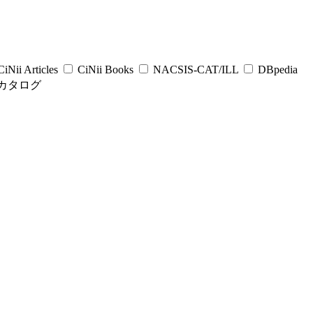
iNii Articles
CiNii Books
NACSIS-CAT/ILL
DBpedia
カタログ