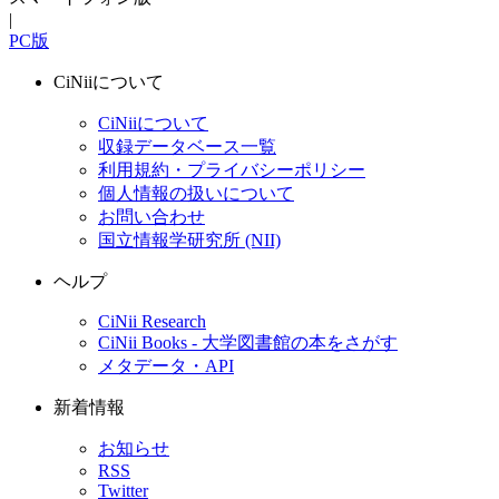
|
PC版
CiNiiについて
CiNiiについて
収録データベース一覧
利用規約・プライバシーポリシー
個人情報の扱いについて
お問い合わせ
国立情報学研究所 (NII)
ヘルプ
CiNii Research
CiNii Books - 大学図書館の本をさがす
メタデータ・API
新着情報
お知らせ
RSS
Twitter