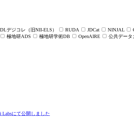
DLデジコレ（旧NII-ELS）
RUDA
JDCat
NINJAL
C
極地研ADS
極地研学術DB
OpenAIRE
公共データ
ii Labsにて公開しました