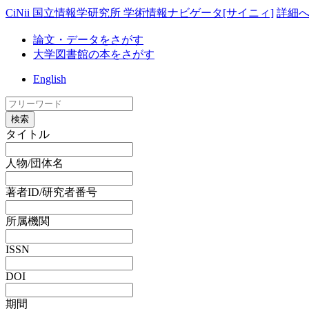
CiNii 国立情報学研究所 学術情報ナビゲータ[サイニィ]
詳細
論文・データをさがす
大学図書館の本をさがす
English
検索
タイトル
人物/団体名
著者ID/研究者番号
所属機関
ISSN
DOI
期間