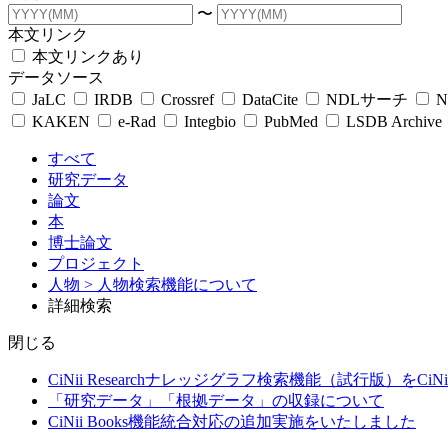
〜
本文リンク
本文リンクあり
データソース
JaLC
IRDB
Crossref
DataCite
NDLサーチ
N
KAKEN
e-Rad
Integbio
PubMed
LSDB Archive
すべて
研究データ
論文
本
博士論文
プロジェクト
人物
> 人物検索機能について
詳細検索
閉じる
CiNii Researchナレッジグラフ検索機能（試行版）をCiN
「研究データ」「根拠データ」の収録について
CiNii Books機能統合対応の追加実施をいたしました