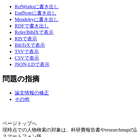
RefWorksに書き出し
EndNoteに書き出し
Mendeleyに書き出し
RDFで書き出し
Refer/BibIXで表示
RISで表示
BibTeXで表示
TSVで表示
CSVで表示
JSON-LDで表示
問題の指摘
論文情報の修正
その他
ページトップへ
現時点での人物検索の対象は、科研費報告書やresearchma
スマートフォン版