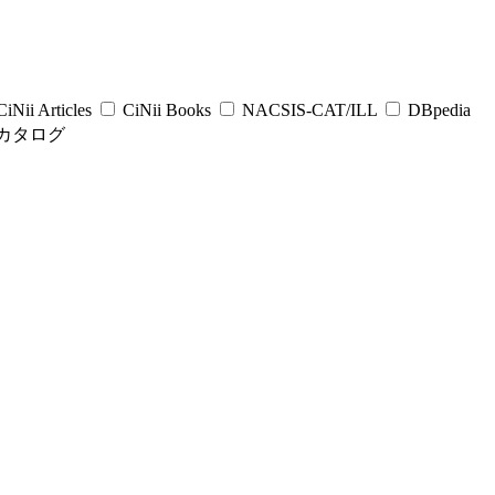
iNii Articles
CiNii Books
NACSIS-CAT/ILL
DBpedia
カタログ