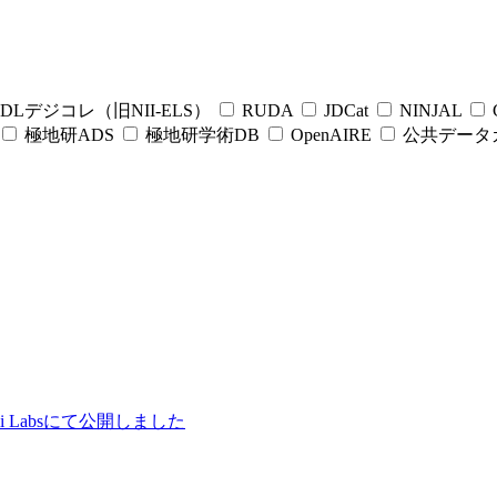
DLデジコレ（旧NII-ELS）
RUDA
JDCat
NINJAL
C
極地研ADS
極地研学術DB
OpenAIRE
公共データ
ii Labsにて公開しました