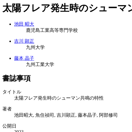
太陽フレア発生時のシューマ
池田 昭大
鹿児島工業高等専門学校
吉川 顕正
九州大学
藤本 晶子
九州工業大学
書誌事項
タイトル
太陽フレア発生時のシューマン共鳴の特性
著者
池田昭大, 魚住禎司, 吉川顕正, 藤本晶子, 阿部修司
公開日
2023