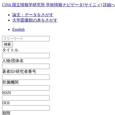
CiNii 国立情報学研究所 学術情報ナビゲータ[サイニィ]
詳細
論文・データをさがす
大学図書館の本をさがす
English
検索
タイトル
人物/団体名
著者ID/研究者番号
所属機関
ISSN
DOI
期間