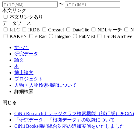
〜
本文リンク
本文リンクあり
データソース
JaLC
IRDB
Crossref
DataCite
NDLサーチ
N
KAKEN
e-Rad
Integbio
PubMed
LSDB Archive
すべて
研究データ
論文
本
博士論文
プロジェクト
人物
> 人物検索機能について
詳細検索
閉じる
CiNii Researchナレッジグラフ検索機能（試行版）をCiN
「研究データ」「根拠データ」の収録について
CiNii Books機能統合対応の追加実施をいたしました