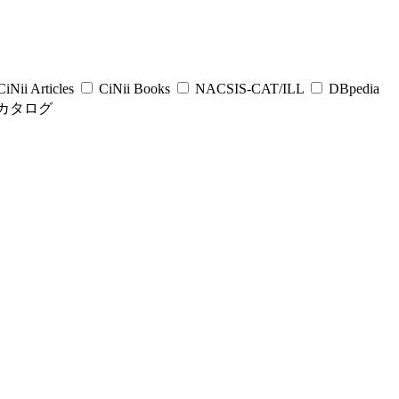
iNii Articles
CiNii Books
NACSIS-CAT/ILL
DBpedia
カタログ