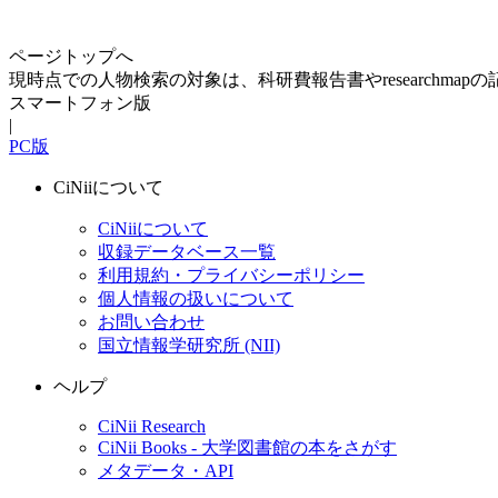
ページトップへ
現時点での人物検索の対象は、科研費報告書やresearchma
スマートフォン版
|
PC版
CiNiiについて
CiNiiについて
収録データベース一覧
利用規約・プライバシーポリシー
個人情報の扱いについて
お問い合わせ
国立情報学研究所 (NII)
ヘルプ
CiNii Research
CiNii Books - 大学図書館の本をさがす
メタデータ・API