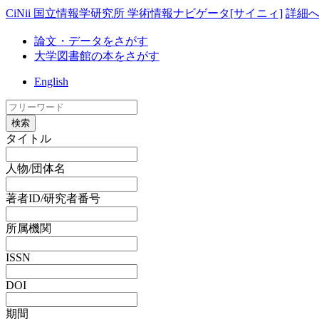
CiNii 国立情報学研究所 学術情報ナビゲータ[サイニィ]
詳細
論文・データをさがす
大学図書館の本をさがす
English
検索
タイトル
人物/団体名
著者ID/研究者番号
所属機関
ISSN
DOI
期間