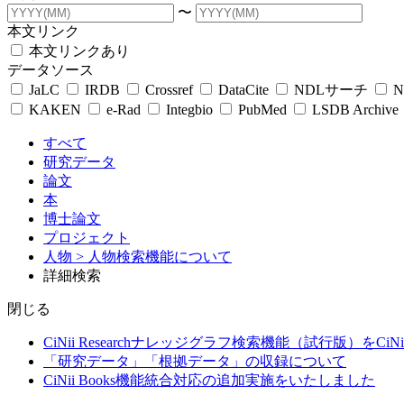
〜
本文リンク
本文リンクあり
データソース
JaLC
IRDB
Crossref
DataCite
NDLサーチ
N
KAKEN
e-Rad
Integbio
PubMed
LSDB Archive
すべて
研究データ
論文
本
博士論文
プロジェクト
人物
> 人物検索機能について
詳細検索
閉じる
CiNii Researchナレッジグラフ検索機能（試行版）をCiN
「研究データ」「根拠データ」の収録について
CiNii Books機能統合対応の追加実施をいたしました