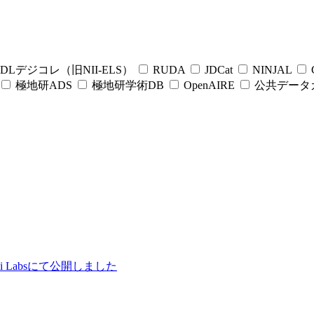
DLデジコレ（旧NII-ELS）
RUDA
JDCat
NINJAL
C
極地研ADS
極地研学術DB
OpenAIRE
公共データ
ii Labsにて公開しました