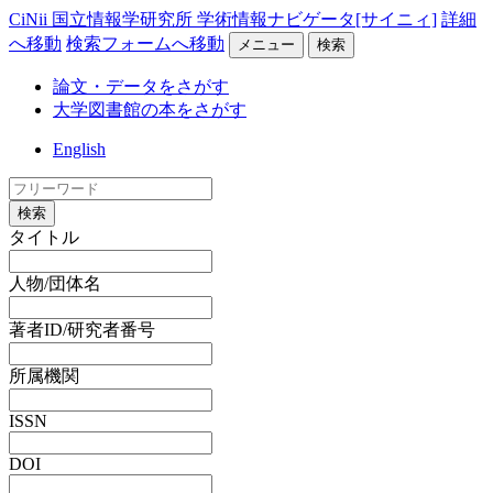
CiNii 国立情報学研究所 学術情報ナビゲータ[サイニィ]
詳細
へ移動
検索フォームへ移動
メニュー
検索
論文・データをさがす
大学図書館の本をさがす
English
検索
タイトル
人物/団体名
著者ID/研究者番号
所属機関
ISSN
DOI