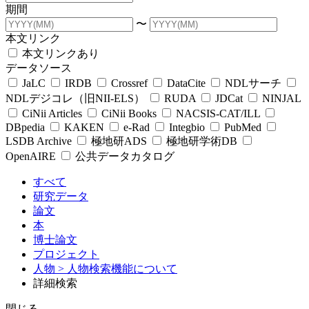
期間
〜
本文リンク
本文リンクあり
データソース
JaLC
IRDB
Crossref
DataCite
NDLサーチ
NDLデジコレ（旧NII-ELS）
RUDA
JDCat
NINJAL
CiNii Articles
CiNii Books
NACSIS-CAT/ILL
DBpedia
KAKEN
e-Rad
Integbio
PubMed
LSDB Archive
極地研ADS
極地研学術DB
OpenAIRE
公共データカタログ
すべて
研究データ
論文
本
博士論文
プロジェクト
人物
> 人物検索機能について
詳細検索
閉じる