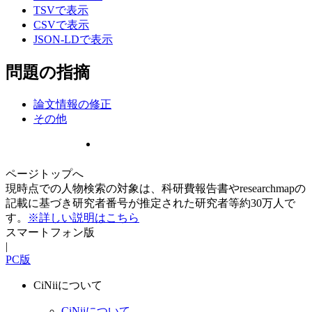
TSVで表示
CSVで表示
JSON-LDで表示
問題の指摘
論文情報の修正
その他
ページトップへ
現時点での人物検索の対象は、科研費報告書やresearchmapの
記載に基づき研究者番号が推定された研究者等約30万人で
す。
※詳しい説明はこちら
スマートフォン版
|
PC版
CiNiiについて
CiNiiについて