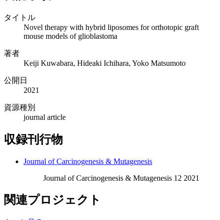
タイトル
Novel therapy with hybrid liposomes for orthotopic graft
mouse models of glioblastoma
著者
Keiji Kuwabara, Hideaki Ichihara, Yoko Matsumoto
公開日
2021
資源種別
journal article
収録刊行物
Journal of Carcinogenesis & Mutagenesis
Journal of Carcinogenesis & Mutagenesis 12 2021
関連プロジェクト