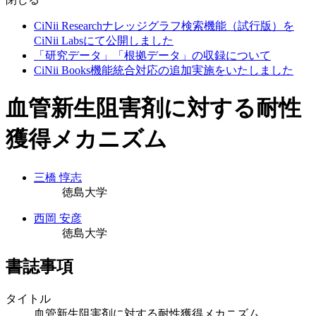
CiNii Researchナレッジグラフ検索機能（試行版）を
CiNii Labsにて公開しました
「研究データ」「根拠データ」の収録について
CiNii Books機能統合対応の追加実施をいたしました
血管新生阻害剤に対する耐性
獲得メカニズム
三橋 惇志
徳島大学
西岡 安彦
徳島大学
書誌事項
タイトル
血管新生阻害剤に対する耐性獲得メカニズム