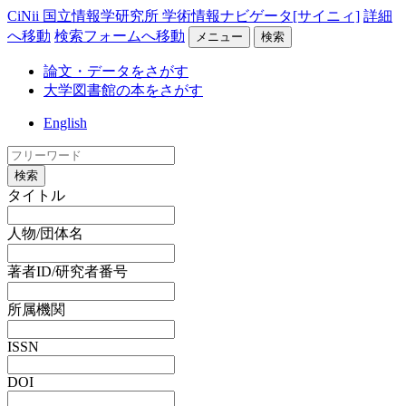
CiNii 国立情報学研究所 学術情報ナビゲータ[サイニィ]
詳細
へ移動
検索フォームへ移動
メニュー
検索
論文・データをさがす
大学図書館の本をさがす
English
検索
タイトル
人物/団体名
著者ID/研究者番号
所属機関
ISSN
DOI