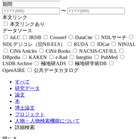
期間
〜
本文リンク
本文リンクあり
データソース
JaLC
IRDB
Crossref
DataCite
NDLサーチ
NDLデジコレ（旧NII-ELS）
RUDA
JDCat
NINJAL
CiNii Articles
CiNii Books
NACSIS-CAT/ILL
DBpedia
KAKEN
e-Rad
Integbio
PubMed
LSDB Archive
極地研ADS
極地研学術DB
OpenAIRE
公共データカタログ
すべて
研究データ
論文
本
博士論文
プロジェクト
人物
> 人物検索機能について
詳細検索
閉じる