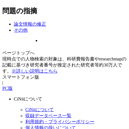
問題の指摘
論文情報の修正
その他
ページトップへ
現時点での人物検索の対象は、科研費報告書やresearchmapの
記載に基づき研究者番号が推定された研究者等約30万人で
す。
※詳しい説明はこちら
スマートフォン版
|
PC版
CiNiiについて
CiNiiについて
収録データベース一覧
利用規約・プライバシーポリシー
個人情報の扱いについて