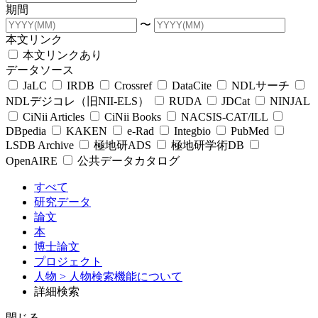
期間
〜
本文リンク
本文リンクあり
データソース
JaLC
IRDB
Crossref
DataCite
NDLサーチ
NDLデジコレ（旧NII-ELS）
RUDA
JDCat
NINJAL
CiNii Articles
CiNii Books
NACSIS-CAT/ILL
DBpedia
KAKEN
e-Rad
Integbio
PubMed
LSDB Archive
極地研ADS
極地研学術DB
OpenAIRE
公共データカタログ
すべて
研究データ
論文
本
博士論文
プロジェクト
人物
> 人物検索機能について
詳細検索
閉じる