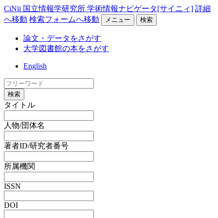
CiNii 国立情報学研究所 学術情報ナビゲータ[サイニィ]
詳細
へ移動
検索フォームへ移動
メニュー
検索
論文・データをさがす
大学図書館の本をさがす
English
検索
タイトル
人物/団体名
著者ID/研究者番号
所属機関
ISSN
DOI