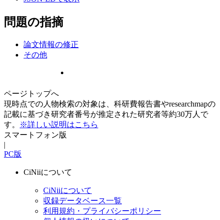
問題の指摘
論文情報の修正
その他
ページトップへ
現時点での人物検索の対象は、科研費報告書やresearchmapの
記載に基づき研究者番号が推定された研究者等約30万人で
す。
※詳しい説明はこちら
スマートフォン版
|
PC版
CiNiiについて
CiNiiについて
収録データベース一覧
利用規約・プライバシーポリシー