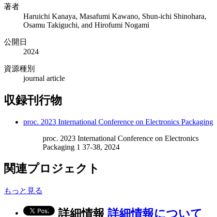
著者
Haruichi Kanaya, Masafumi Kawano, Shun-ichi Shinohara,
Osamu Takiguchi, and Hirofumi Nogami
公開日
2024
資源種別
journal article
収録刊行物
proc. 2023 International Conference on Electronics Packaging
proc. 2023 International Conference on Electronics
Packaging 1 37-38, 2024
関連プロジェクト
もっと見る
詳細情報
詳細情報について