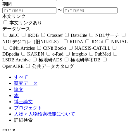
期間
〜
本文リンク
本文リンクあり
データソース
JaLC
IRDB
Crossref
DataCite
NDLサーチ
NDLデジコレ（旧NII-ELS）
RUDA
JDCat
NINJAL
CiNii Articles
CiNii Books
NACSIS-CAT/ILL
DBpedia
KAKEN
e-Rad
Integbio
PubMed
LSDB Archive
極地研ADS
極地研学術DB
OpenAIRE
公共データカタログ
すべて
研究データ
論文
本
博士論文
プロジェクト
人物
> 人物検索機能について
詳細検索
閉じる