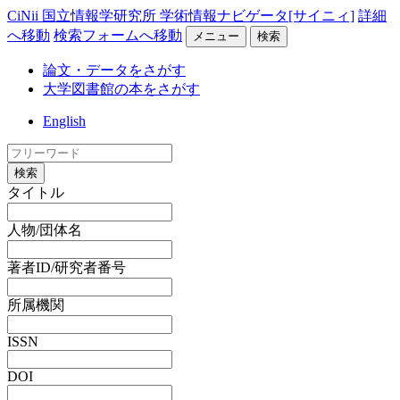
CiNii 国立情報学研究所 学術情報ナビゲータ[サイニィ]
詳細
へ移動
検索フォームへ移動
メニュー
検索
論文・データをさがす
大学図書館の本をさがす
English
検索
タイトル
人物/団体名
著者ID/研究者番号
所属機関
ISSN
DOI