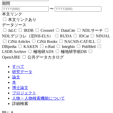
期間
〜
本文リンク
本文リンクあり
データソース
JaLC
IRDB
Crossref
DataCite
NDLサーチ
NDLデジコレ（旧NII-ELS）
RUDA
JDCat
NINJAL
CiNii Articles
CiNii Books
NACSIS-CAT/ILL
DBpedia
KAKEN
e-Rad
Integbio
PubMed
LSDB Archive
極地研ADS
極地研学術DB
OpenAIRE
公共データカタログ
すべて
研究データ
論文
本
博士論文
プロジェクト
人物
> 人物検索機能について
詳細検索
閉じる