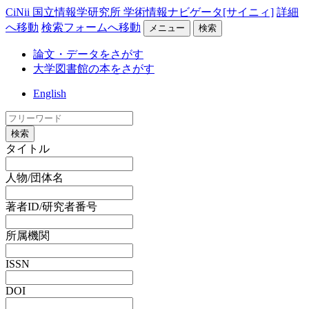
CiNii 国立情報学研究所 学術情報ナビゲータ[サイニィ]
詳細
へ移動
検索フォームへ移動
メニュー
検索
論文・データをさがす
大学図書館の本をさがす
English
検索
タイトル
人物/団体名
著者ID/研究者番号
所属機関
ISSN
DOI