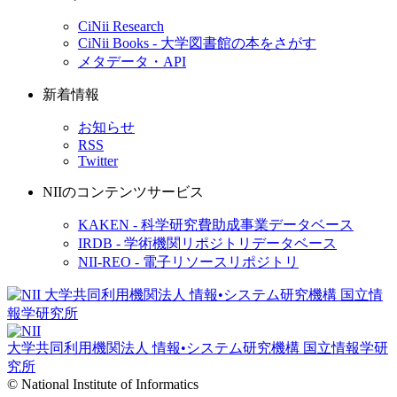
CiNii Research
CiNii Books - 大学図書館の本をさがす
メタデータ・API
新着情報
お知らせ
RSS
Twitter
NIIのコンテンツサービス
KAKEN - 科学研究費助成事業データベース
IRDB - 学術機関リポジトリデータベース
NII-REO - 電子リソースリポジトリ
大学共同利用機関法人 情報•システム研究機構
国立情報学研
究所
© National Institute of Informatics