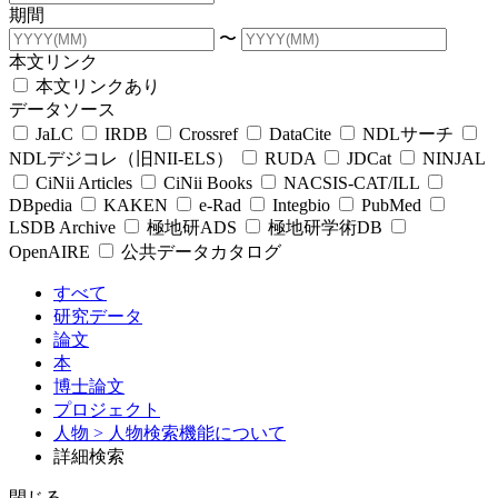
期間
〜
本文リンク
本文リンクあり
データソース
JaLC
IRDB
Crossref
DataCite
NDLサーチ
NDLデジコレ（旧NII-ELS）
RUDA
JDCat
NINJAL
CiNii Articles
CiNii Books
NACSIS-CAT/ILL
DBpedia
KAKEN
e-Rad
Integbio
PubMed
LSDB Archive
極地研ADS
極地研学術DB
OpenAIRE
公共データカタログ
すべて
研究データ
論文
本
博士論文
プロジェクト
人物
> 人物検索機能について
詳細検索
閉じる