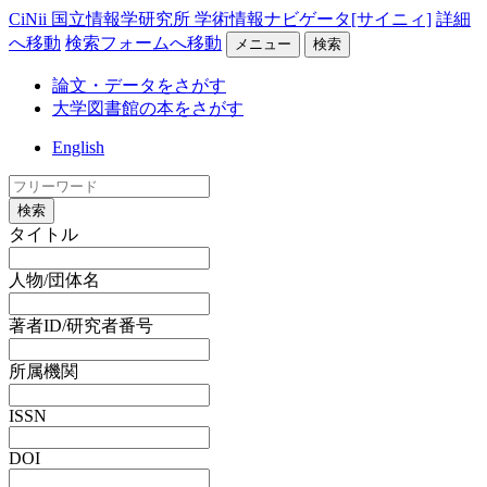
CiNii 国立情報学研究所 学術情報ナビゲータ[サイニィ]
詳細
へ移動
検索フォームへ移動
メニュー
検索
論文・データをさがす
大学図書館の本をさがす
English
検索
タイトル
人物/団体名
著者ID/研究者番号
所属機関
ISSN
DOI