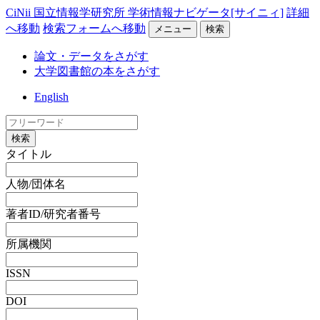
CiNii 国立情報学研究所 学術情報ナビゲータ[サイニィ]
詳細
へ移動
検索フォームへ移動
メニュー
検索
論文・データをさがす
大学図書館の本をさがす
English
検索
タイトル
人物/団体名
著者ID/研究者番号
所属機関
ISSN
DOI