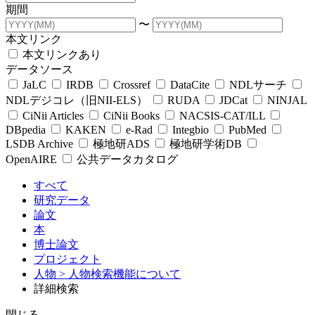
期間
〜
本文リンク
本文リンクあり
データソース
JaLC
IRDB
Crossref
DataCite
NDLサーチ
NDLデジコレ（旧NII-ELS）
RUDA
JDCat
NINJAL
CiNii Articles
CiNii Books
NACSIS-CAT/ILL
DBpedia
KAKEN
e-Rad
Integbio
PubMed
LSDB Archive
極地研ADS
極地研学術DB
OpenAIRE
公共データカタログ
すべて
研究データ
論文
本
博士論文
プロジェクト
人物
> 人物検索機能について
詳細検索
閉じる