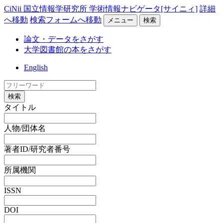
CiNii 国立情報学研究所 学術情報ナビゲータ[サイニィ]
詳細
へ移動
検索フォームへ移動
メニュー
検索
論文・データをさがす
大学図書館の本をさがす
English
検索
タイトル
人物/団体名
著者ID/研究者番号
所属機関
ISSN
DOI