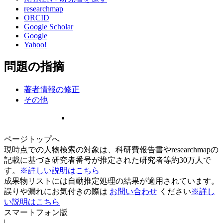
researchmap
ORCID
Google Scholar
Google
Yahoo!
問題の指摘
著者情報の修正
その他
ページトップへ
現時点での人物検索の対象は、科研費報告書やresearchmapの
記載に基づき研究者番号が推定された研究者等約30万人で
す。
※詳しい説明はこちら
成果物リストには自動推定処理の結果が適用されています。
誤りや漏れにお気付きの際は
お問い合わせ
ください
※詳し
い説明はこちら
スマートフォン版
|