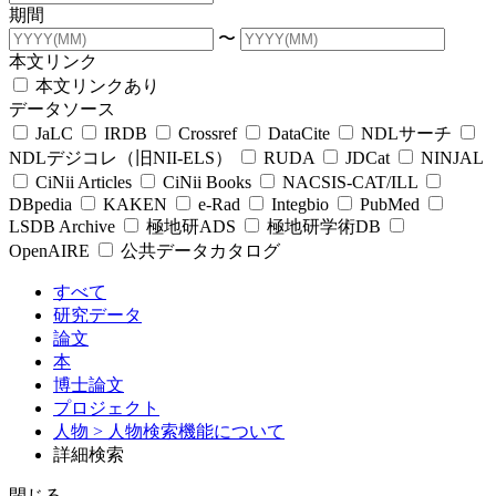
期間
〜
本文リンク
本文リンクあり
データソース
JaLC
IRDB
Crossref
DataCite
NDLサーチ
NDLデジコレ（旧NII-ELS）
RUDA
JDCat
NINJAL
CiNii Articles
CiNii Books
NACSIS-CAT/ILL
DBpedia
KAKEN
e-Rad
Integbio
PubMed
LSDB Archive
極地研ADS
極地研学術DB
OpenAIRE
公共データカタログ
すべて
研究データ
論文
本
博士論文
プロジェクト
人物
> 人物検索機能について
詳細検索
閉じる