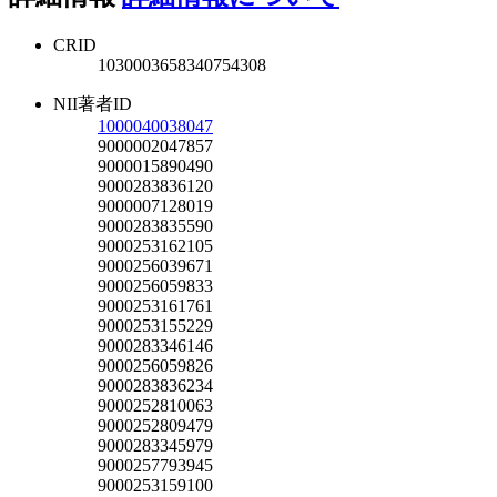
CRID
1030003658340754308
NII著者ID
1000040038047
9000002047857
9000015890490
9000283836120
9000007128019
9000283835590
9000253162105
9000256039671
9000256059833
9000253161761
9000253155229
9000283346146
9000256059826
9000283836234
9000252810063
9000252809479
9000283345979
9000257793945
9000253159100