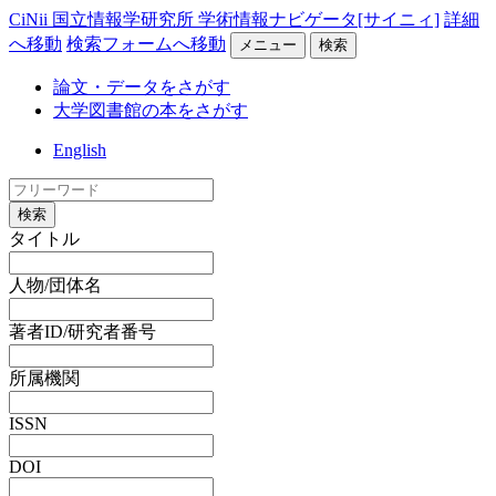
CiNii 国立情報学研究所 学術情報ナビゲータ[サイニィ]
詳細
へ移動
検索フォームへ移動
メニュー
検索
論文・データをさがす
大学図書館の本をさがす
English
検索
タイトル
人物/団体名
著者ID/研究者番号
所属機関
ISSN
DOI