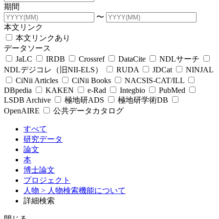
期間
〜
本文リンク
本文リンクあり
データソース
JaLC
IRDB
Crossref
DataCite
NDLサーチ
NDLデジコレ（旧NII-ELS）
RUDA
JDCat
NINJAL
CiNii Articles
CiNii Books
NACSIS-CAT/ILL
DBpedia
KAKEN
e-Rad
Integbio
PubMed
LSDB Archive
極地研ADS
極地研学術DB
OpenAIRE
公共データカタログ
すべて
研究データ
論文
本
博士論文
プロジェクト
人物
> 人物検索機能について
詳細検索
閉じる