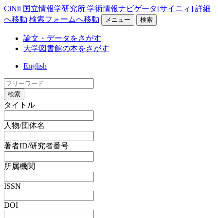
CiNii 国立情報学研究所 学術情報ナビゲータ[サイニィ]
詳細
へ移動
検索フォームへ移動
メニュー
検索
論文・データをさがす
大学図書館の本をさがす
English
検索
タイトル
人物/団体名
著者ID/研究者番号
所属機関
ISSN
DOI