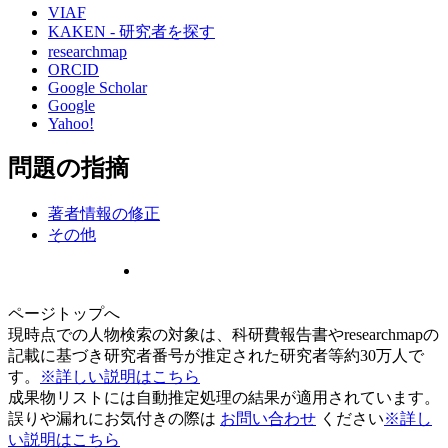
VIAF
KAKEN - 研究者を探す
researchmap
ORCID
Google Scholar
Google
Yahoo!
問題の指摘
著者情報の修正
その他
ページトップへ
現時点での人物検索の対象は、科研費報告書やresearchmapの
記載に基づき研究者番号が推定された研究者等約30万人で
す。
※詳しい説明はこちら
成果物リストには自動推定処理の結果が適用されています。
誤りや漏れにお気付きの際は
お問い合わせ
ください
※詳し
い説明はこちら