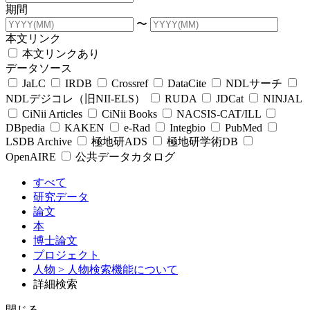
期間
〜
本文リンク
本文リンクあり
データソース
JaLC
IRDB
Crossref
DataCite
NDLサーチ
NDLデジコレ（旧NII-ELS）
RUDA
JDCat
NINJAL
CiNii Articles
CiNii Books
NACSIS-CAT/ILL
DBpedia
KAKEN
e-Rad
Integbio
PubMed
LSDB Archive
極地研ADS
極地研学術DB
OpenAIRE
公共データカタログ
すべて
研究データ
論文
本
博士論文
プロジェクト
人物
> 人物検索機能について
詳細検索
閉じる