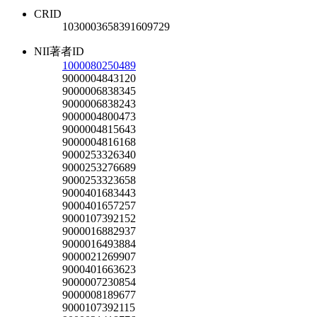
CRID
1030003658391609729
NII著者ID
1000080250489
9000004843120
9000006838345
9000006838243
9000004800473
9000004815643
9000004816168
9000253326340
9000253276689
9000253323658
9000401683443
9000401657257
9000107392152
9000016882937
9000016493884
9000021269907
9000401663623
9000007230854
9000008189677
9000107392115