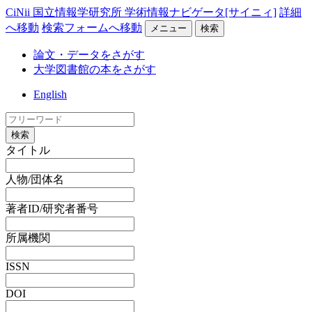
CiNii 国立情報学研究所 学術情報ナビゲータ[サイニィ]
詳細
へ移動
検索フォームへ移動
メニュー
検索
論文・データをさがす
大学図書館の本をさがす
English
検索
タイトル
人物/団体名
著者ID/研究者番号
所属機関
ISSN
DOI