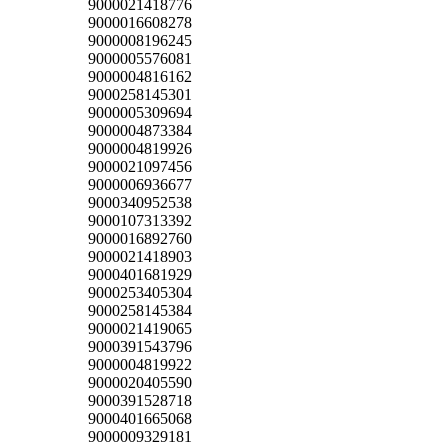
9000021418776
9000016608278
9000008196245
9000005576081
9000004816162
9000258145301
9000005309694
9000004873384
9000004819926
9000021097456
9000006936677
9000340952538
9000107313392
9000016892760
9000021418903
9000401681929
9000253405304
9000258145384
9000021419065
9000391543796
9000004819922
9000020405590
9000391528718
9000401665068
9000009329181