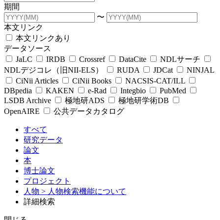
期間
〜
本文リンク
本文リンクあり
データソース
JaLC
IRDB
Crossref
DataCite
NDLサーチ
NDLデジコレ（旧NII-ELS）
RUDA
JDCat
NINJAL
CiNii Articles
CiNii Books
NACSIS-CAT/ILL
DBpedia
KAKEN
e-Rad
Integbio
PubMed
LSDB Archive
極地研ADS
極地研学術DB
OpenAIRE
公共データカタログ
すべて
研究データ
論文
本
博士論文
プロジェクト
人物
> 人物検索機能について
詳細検索
閉じる