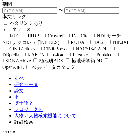
期間
〜
本文リンク
本文リンクあり
データソース
JaLC
IRDB
Crossref
DataCite
NDLサーチ
NDLデジコレ（旧NII-ELS）
RUDA
JDCat
NINJAL
CiNii Articles
CiNii Books
NACSIS-CAT/ILL
DBpedia
KAKEN
e-Rad
Integbio
PubMed
LSDB Archive
極地研ADS
極地研学術DB
OpenAIRE
公共データカタログ
すべて
研究データ
論文
本
博士論文
プロジェクト
人物
> 人物検索機能について
詳細検索
閉じる