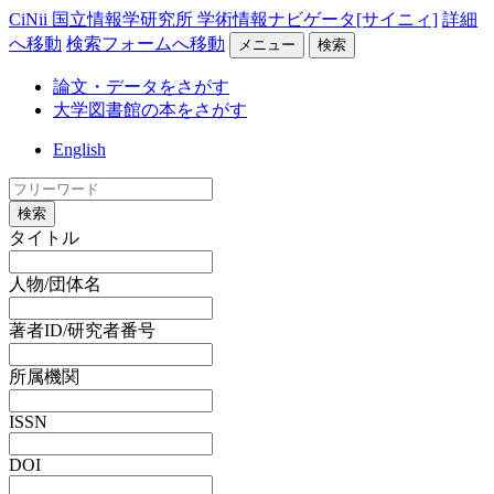
CiNii 国立情報学研究所 学術情報ナビゲータ[サイニィ]
詳細
へ移動
検索フォームへ移動
メニュー
検索
論文・データをさがす
大学図書館の本をさがす
English
検索
タイトル
人物/団体名
著者ID/研究者番号
所属機関
ISSN
DOI