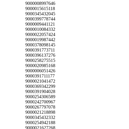
9000008997646
9000015615118
9000345432045
9000399778744
9000009441121
9000010084332
9000022057424
9000019987442
9000378098145
9000391773711
9000396137276
9000258275515
9000020985168
9000006051426
9000391711177
9000021041472
9000369342299
9000391904028
9000254306589
9000242700967
9000267797078
9000021218898
9000345432332
9000254942188
9000021627268