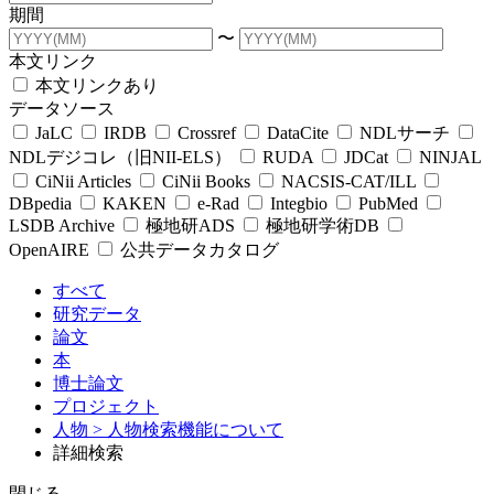
期間
〜
本文リンク
本文リンクあり
データソース
JaLC
IRDB
Crossref
DataCite
NDLサーチ
NDLデジコレ（旧NII-ELS）
RUDA
JDCat
NINJAL
CiNii Articles
CiNii Books
NACSIS-CAT/ILL
DBpedia
KAKEN
e-Rad
Integbio
PubMed
LSDB Archive
極地研ADS
極地研学術DB
OpenAIRE
公共データカタログ
すべて
研究データ
論文
本
博士論文
プロジェクト
人物
> 人物検索機能について
詳細検索
閉じる