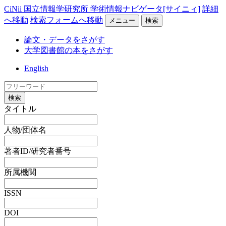
CiNii 国立情報学研究所 学術情報ナビゲータ[サイニィ]
詳細
へ移動
検索フォームへ移動
メニュー
検索
論文・データをさがす
大学図書館の本をさがす
English
検索
タイトル
人物/団体名
著者ID/研究者番号
所属機関
ISSN
DOI