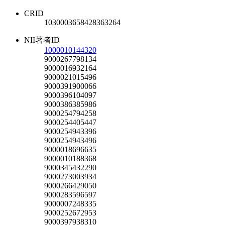
CRID
1030003658428363264
NII著者ID
1000010144320
9000267798134
9000016932164
9000021015496
9000391900066
9000396104097
9000386385986
9000254794258
9000254405447
9000254943396
9000254943496
9000018696635
9000010188368
9000345432290
9000273003934
9000266429050
9000283596597
9000007248335
9000252672953
9000397938310