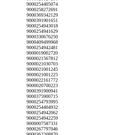
9000254405074
9000258272691
9000369342129
9000391901651
9000254943018
9000254941629
9000330676250
9000409499968
9000254942481
9000019002720
9000021567812
9000021030703
9000021001245
9000021001225
9000022161772
9000020700223
9000391900941
9000375900715
9000254793995
9000254404932
9000254942062
9000254942259
9000007587331
9000267797046
9000362208870