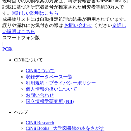
現時点での人物検索の対象は、科研費報告書やresearchmapの
記載に基づき研究者番号が推定された研究者等約30万人で
す。
※詳しい説明はこちら
成果物リストには自動推定処理の結果が適用されています。
誤りや漏れにお気付きの際は
お問い合わせ
ください
※詳し
い説明はこちら
スマートフォン版
|
PC版
CiNiiについて
CiNiiについて
収録データベース一覧
利用規約・プライバシーポリシー
個人情報の扱いについて
お問い合わせ
国立情報学研究所 (NII)
ヘルプ
CiNii Research
CiNii Books - 大学図書館の本をさがす