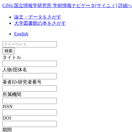
CiNii 国立情報学研究所 学術情報ナビゲータ[サイニィ]
詳細
論文・データをさがす
大学図書館の本をさがす
English
検索
タイトル
人物/団体名
著者ID/研究者番号
所属機関
ISSN
DOI
期間