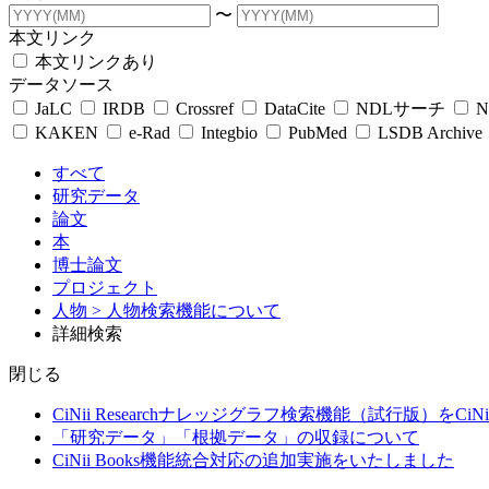
〜
本文リンク
本文リンクあり
データソース
JaLC
IRDB
Crossref
DataCite
NDLサーチ
N
KAKEN
e-Rad
Integbio
PubMed
LSDB Archive
すべて
研究データ
論文
本
博士論文
プロジェクト
人物
> 人物検索機能について
詳細検索
閉じる
CiNii Researchナレッジグラフ検索機能（試行版）をCiN
「研究データ」「根拠データ」の収録について
CiNii Books機能統合対応の追加実施をいたしました