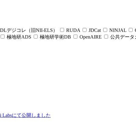
DLデジコレ（旧NII-ELS）
RUDA
JDCat
NINJAL
C
極地研ADS
極地研学術DB
OpenAIRE
公共データ
ii Labsにて公開しました