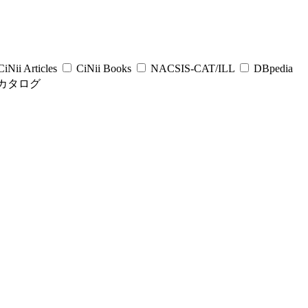
iNii Articles
CiNii Books
NACSIS-CAT/ILL
DBpedia
カタログ