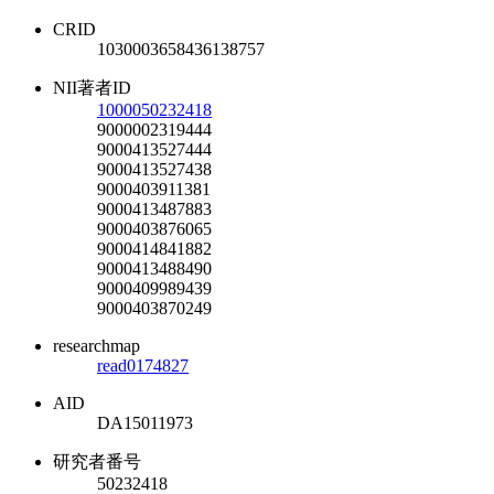
CRID
1030003658436138757
NII著者ID
1000050232418
9000002319444
9000413527444
9000413527438
9000403911381
9000413487883
9000403876065
9000414841882
9000413488490
9000409989439
9000403870249
researchmap
read0174827
AID
DA15011973
研究者番号
50232418