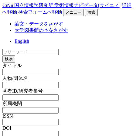
CiNii 国立情報学研究所 学術情報ナビゲータ[サイニィ]
詳細
へ移動
検索フォームへ移動
メニュー
検索
論文・データをさがす
大学図書館の本をさがす
English
検索
タイトル
人物/団体名
著者ID/研究者番号
所属機関
ISSN
DOI