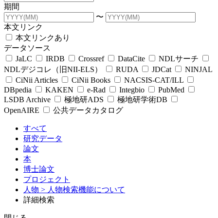
期間
〜
本文リンク
本文リンクあり
データソース
JaLC
IRDB
Crossref
DataCite
NDLサーチ
NDLデジコレ（旧NII-ELS）
RUDA
JDCat
NINJAL
CiNii Articles
CiNii Books
NACSIS-CAT/ILL
DBpedia
KAKEN
e-Rad
Integbio
PubMed
LSDB Archive
極地研ADS
極地研学術DB
OpenAIRE
公共データカタログ
すべて
研究データ
論文
本
博士論文
プロジェクト
人物
> 人物検索機能について
詳細検索
閉じる