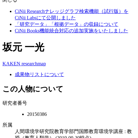
CiNii Researchナレッジグラフ検索機能（試行版）を
CiNii Labsにて公開しました
「研究データ」「根拠データ」の収録について
CiNii Books機能統合対応の追加実施をいたしました
坂元 一光
KAKEN
researchmap
成果物リストについて
この人物について
研究者番号
20150386
所属
人間環境学研究院教育学部門国際教育環境学講座 : 教
授（教育人類学）
(2019-09-30時点)