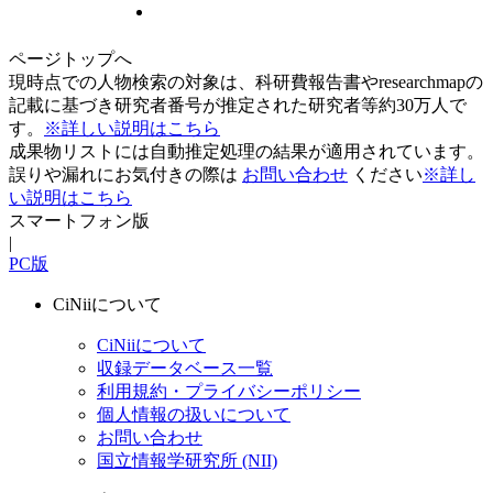
ページトップへ
現時点での人物検索の対象は、科研費報告書やresearchmapの
記載に基づき研究者番号が推定された研究者等約30万人で
す。
※詳しい説明はこちら
成果物リストには自動推定処理の結果が適用されています。
誤りや漏れにお気付きの際は
お問い合わせ
ください
※詳し
い説明はこちら
スマートフォン版
|
PC版
CiNiiについて
CiNiiについて
収録データベース一覧
利用規約・プライバシーポリシー
個人情報の扱いについて
お問い合わせ
国立情報学研究所 (NII)