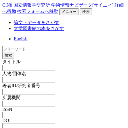
CiNii 国立情報学研究所 学術情報ナビゲータ[サイニィ]
詳細
へ移動
検索フォームへ移動
メニュー
検索
論文・データをさがす
大学図書館の本をさがす
English
検索
タイトル
人物/団体名
著者ID/研究者番号
所属機関
ISSN
DOI