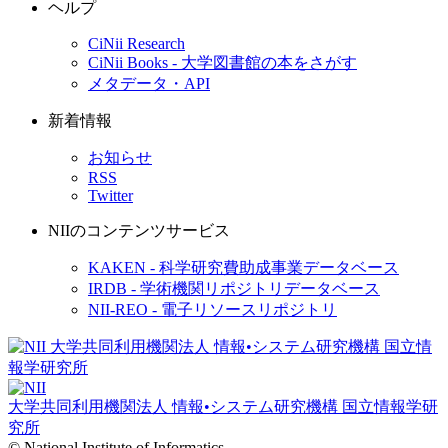
ヘルプ
CiNii Research
CiNii Books - 大学図書館の本をさがす
メタデータ・API
新着情報
お知らせ
RSS
Twitter
NIIのコンテンツサービス
KAKEN - 科学研究費助成事業データベース
IRDB - 学術機関リポジトリデータベース
NII-REO - 電子リソースリポジトリ
大学共同利用機関法人 情報•システム研究機構
国立情報学研
究所
© National Institute of Informatics