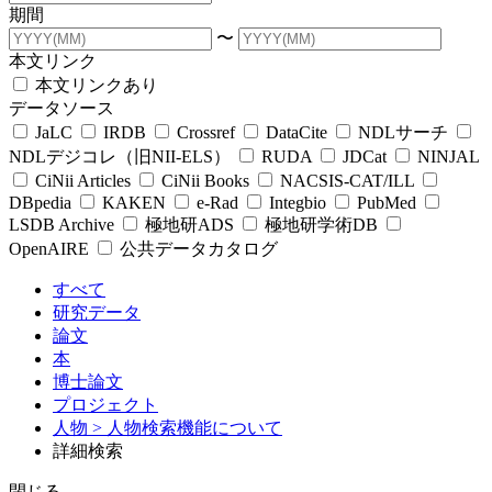
期間
〜
本文リンク
本文リンクあり
データソース
JaLC
IRDB
Crossref
DataCite
NDLサーチ
NDLデジコレ（旧NII-ELS）
RUDA
JDCat
NINJAL
CiNii Articles
CiNii Books
NACSIS-CAT/ILL
DBpedia
KAKEN
e-Rad
Integbio
PubMed
LSDB Archive
極地研ADS
極地研学術DB
OpenAIRE
公共データカタログ
すべて
研究データ
論文
本
博士論文
プロジェクト
人物
> 人物検索機能について
詳細検索
閉じる