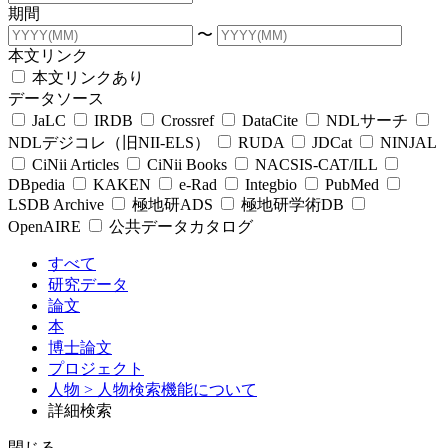
期間
〜
本文リンク
本文リンクあり
データソース
JaLC
IRDB
Crossref
DataCite
NDLサーチ
NDLデジコレ（旧NII-ELS）
RUDA
JDCat
NINJAL
CiNii Articles
CiNii Books
NACSIS-CAT/ILL
DBpedia
KAKEN
e-Rad
Integbio
PubMed
LSDB Archive
極地研ADS
極地研学術DB
OpenAIRE
公共データカタログ
すべて
研究データ
論文
本
博士論文
プロジェクト
人物
> 人物検索機能について
詳細検索
閉じる