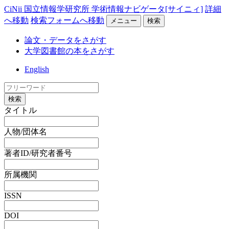
CiNii 国立情報学研究所 学術情報ナビゲータ[サイニィ]
詳細
へ移動
検索フォームへ移動
メニュー
検索
論文・データをさがす
大学図書館の本をさがす
English
検索
タイトル
人物/団体名
著者ID/研究者番号
所属機関
ISSN
DOI