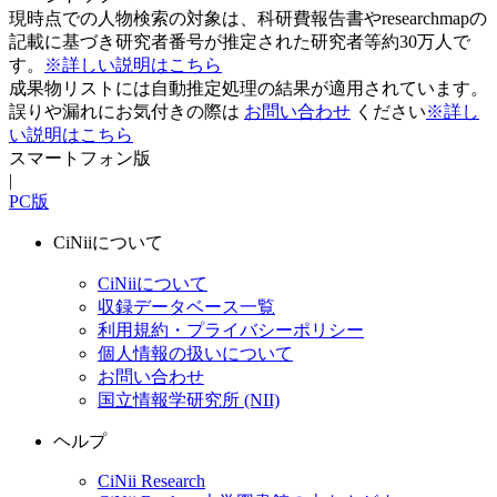
現時点での人物検索の対象は、科研費報告書やresearchmapの
記載に基づき研究者番号が推定された研究者等約30万人で
す。
※詳しい説明はこちら
成果物リストには自動推定処理の結果が適用されています。
誤りや漏れにお気付きの際は
お問い合わせ
ください
※詳し
い説明はこちら
スマートフォン版
|
PC版
CiNiiについて
CiNiiについて
収録データベース一覧
利用規約・プライバシーポリシー
個人情報の扱いについて
お問い合わせ
国立情報学研究所 (NII)
ヘルプ
CiNii Research