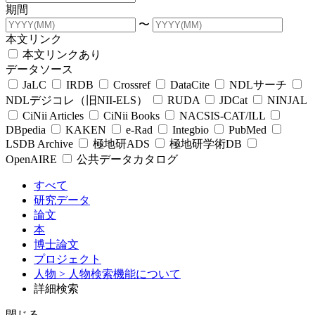
期間
〜
本文リンク
本文リンクあり
データソース
JaLC
IRDB
Crossref
DataCite
NDLサーチ
NDLデジコレ（旧NII-ELS）
RUDA
JDCat
NINJAL
CiNii Articles
CiNii Books
NACSIS-CAT/ILL
DBpedia
KAKEN
e-Rad
Integbio
PubMed
LSDB Archive
極地研ADS
極地研学術DB
OpenAIRE
公共データカタログ
すべて
研究データ
論文
本
博士論文
プロジェクト
人物
> 人物検索機能について
詳細検索
閉じる