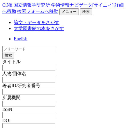
CiNii 国立情報学研究所 学術情報ナビゲータ[サイニィ]
詳細
へ移動
検索フォームへ移動
メニュー
検索
論文・データをさがす
大学図書館の本をさがす
English
検索
タイトル
人物/団体名
著者ID/研究者番号
所属機関
ISSN
DOI