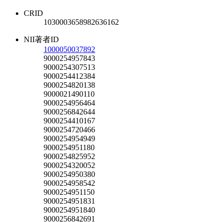
CRID
1030003658982636162
NII著者ID
1000050037892
9000254957843
9000254307513
9000254412384
9000254820138
9000021490110
9000254956464
9000256842644
9000254410167
9000254720466
9000254954949
9000254951180
9000254825952
9000254320052
9000254950380
9000254958542
9000254951150
9000254951831
9000254951840
9000256842691