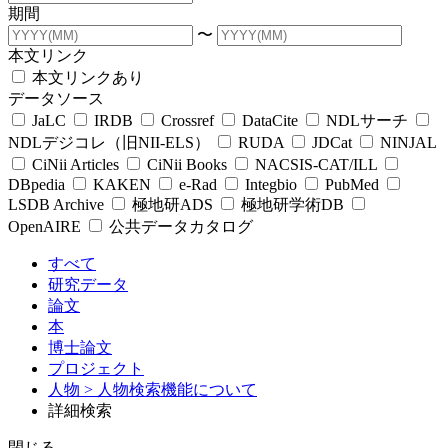
期間
〜
本文リンク
本文リンクあり
データソース
JaLC
IRDB
Crossref
DataCite
NDLサーチ
NDLデジコレ（旧NII-ELS）
RUDA
JDCat
NINJAL
CiNii Articles
CiNii Books
NACSIS-CAT/ILL
DBpedia
KAKEN
e-Rad
Integbio
PubMed
LSDB Archive
極地研ADS
極地研学術DB
OpenAIRE
公共データカタログ
すべて
研究データ
論文
本
博士論文
プロジェクト
人物
> 人物検索機能について
詳細検索
閉じる