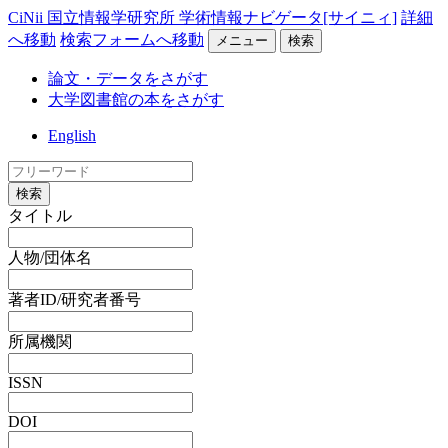
CiNii 国立情報学研究所 学術情報ナビゲータ[サイニィ]
詳細
へ移動
検索フォームへ移動
メニュー
検索
論文・データをさがす
大学図書館の本をさがす
English
検索
タイトル
人物/団体名
著者ID/研究者番号
所属機関
ISSN
DOI