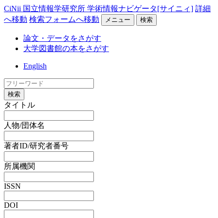
CiNii 国立情報学研究所 学術情報ナビゲータ[サイニィ]
詳細
へ移動
検索フォームへ移動
メニュー
検索
論文・データをさがす
大学図書館の本をさがす
English
検索
タイトル
人物/団体名
著者ID/研究者番号
所属機関
ISSN
DOI