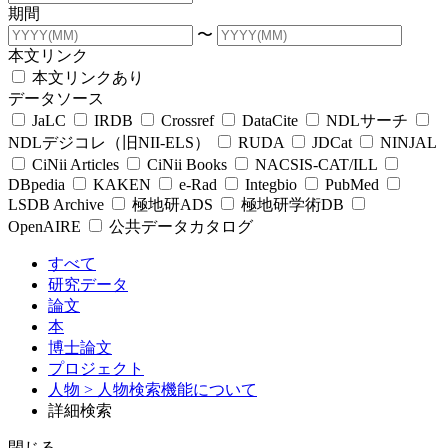
期間
〜
本文リンク
本文リンクあり
データソース
JaLC
IRDB
Crossref
DataCite
NDLサーチ
NDLデジコレ（旧NII-ELS）
RUDA
JDCat
NINJAL
CiNii Articles
CiNii Books
NACSIS-CAT/ILL
DBpedia
KAKEN
e-Rad
Integbio
PubMed
LSDB Archive
極地研ADS
極地研学術DB
OpenAIRE
公共データカタログ
すべて
研究データ
論文
本
博士論文
プロジェクト
人物
> 人物検索機能について
詳細検索
閉じる